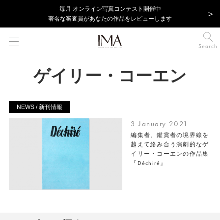
毎⽉ オンライン写真コンテスト開催中
著名な審査員があなたの作品をレビューします
Search
ゲイリー・コーエン
NEWS / 新刊情報
3 January 2021
編集者、鑑賞者の境界線を
越えて絡み合う演劇的なゲ
イリー・コーエンの作品集
『Déchiré』