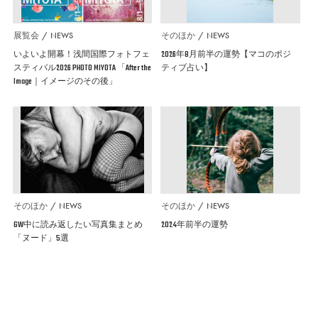
展覧会
NEWS
そのほか
NEWS
いよいよ開幕！浅間国際フォトフェ
2026年8月前半の運勢【マコのポジ
スティバル2026 PHOTO MIYOTA 「After the
ティブ占い】
Image｜イメージのその後」
そのほか
NEWS
そのほか
NEWS
GW中に読み返したい写真集まとめ
2024年前半の運勢
「ヌード」5選