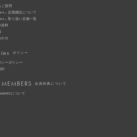
るご質問
IMA』定期購読について
IMA』取り扱い店舗一覧
体資料
報
合わせ
cies
ポリシー
バシーポリシー
規約
 MEMBERS
会員特典について
EMBERSについて