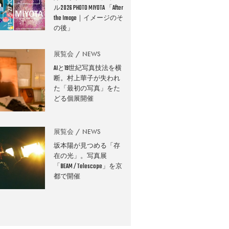
ル2026 PHOTO MIYOTA 「After
the Image｜イメージのそ
の後」
展覧会
NEWS
AIと19世紀写真技法を横
断。村上華子が失われ
た「最初の写真」をた
どる個展開催
展覧会
NEWS
坂本陽が見つめる「存
在の光」。写真展
「BEAM / Telescope」を京
都で開催