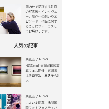
国内外で活躍する注目
の写真家へインタヴュ
ー。制作への想いやエ
ピソード、作品に関す
ることにフォーカスし
てお届けします。
人気の記事
展覧会
NEWS
”写真の町”東川町国際写
真フェス開催！東川賞
は伊奈英次、林典子ら5
人
展覧会
NEWS
いよいよ開幕！浅間国
際フォトフェスティバ