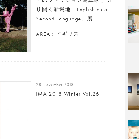
り開く新境地「English as a
Second Language」展
AREA：イギリス
28 November 2018
IMA 2018 Winter Vol.26