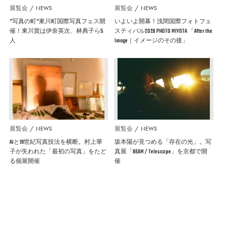
展覧会
NEWS
展覧会
NEWS
”写真の町”東川町国際写真フェス開
いよいよ開幕！浅間国際フォトフェ
催！東川賞は伊奈英次、林典子ら5
スティバル2026 PHOTO MIYOTA 「After the
人
Image｜イメージのその後」
展覧会
NEWS
展覧会
NEWS
AIと19世紀写真技法を横断。村上華
坂本陽が見つめる「存在の光」。写
子が失われた「最初の写真」をたど
真展「BEAM / Telescope」を京都で開
る個展開催
催