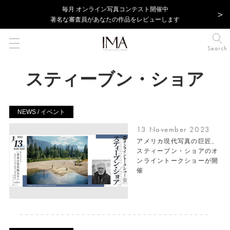
毎⽉ オンライン写真コンテスト開催中
著名な審査員があなたの作品をレビューします
Search
スティーブン・ショア
NEWS / イベント
13 November 2023
アメリカ現代写真の巨匠、
スティーブン・ショアのオ
ンライントークショーが開
催