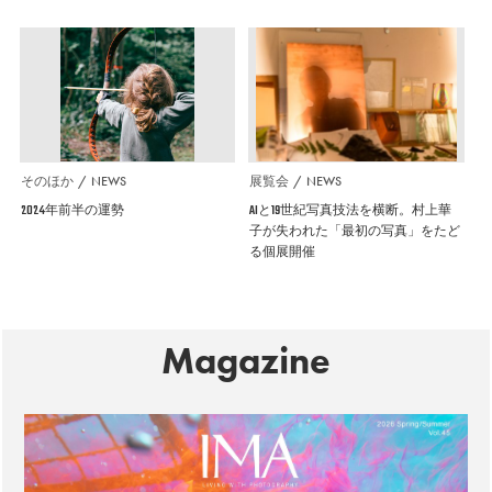
そのほか
NEWS
展覧会
NEWS
2024年前半の運勢
AIと19世紀写真技法を横断。村上華
子が失われた「最初の写真」をたど
る個展開催
Magazine