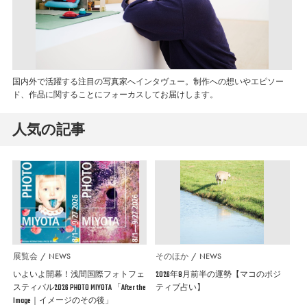
国内外で活躍する注目の写真家へインタヴュー。制作への想いやエピソー
ド、作品に関することにフォーカスしてお届けします。
人気の記事
展覧会
NEWS
そのほか
NEWS
いよいよ開幕！浅間国際フォトフェ
2026年8月前半の運勢【マコのポジ
スティバル2026 PHOTO MIYOTA 「After the
ティブ占い】
Image｜イメージのその後」