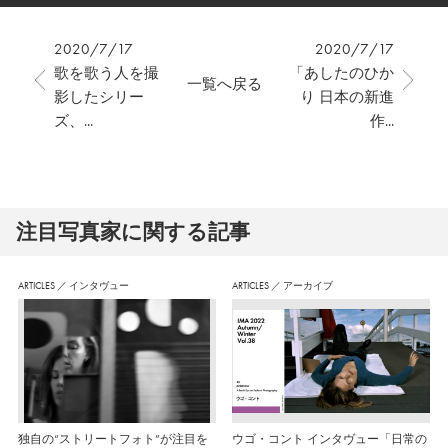
2020/7/17
2020/7/17
歌を歌う人を撮
「あしたのひか
一覧へ戻る
影したシリー
り 日本の新進
ズ、...
作...
注⽬写真家に関する記事
ARTICLES
／
インタヴュー
ARTICLES
／
アーカイブ
独自の“ストリートフォト”が注目を
ウゴ・コント インタヴュー「日常の