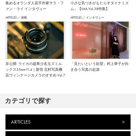
集めるオランダ人若手作家サラ・フ
小さな気づきがもたらすダイナミズ
ァン・ライ インタヴュー
ム」【IMA Vol.38特集】
ARTICLES
／
連載
ARTICLES
／
インタヴュー
非公開: ライカの超希少名玉ズミル
「見たいという欲望」村上華子が向
ックス35mm f1.4｜新宿 北村写真機
き合う写真の起源
店ヴィンテージカメラのすすめ Vol.7
カテゴリで探す
ARTICLES