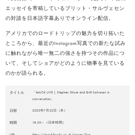
エッセイを寄稿しているブリット・サルヴェセン
の対談を日本語字幕ありでオンライン配信。
アメリカでのロードトリップの魅力を切り拓いた
ところから、最近のInstagram写真での新たな試み
に触れながら唯一無二の強さを持つその作品につ
いて、そしてショアがどのように物事を見ている
のかが語られる。
タイトル
「MACK LIVE | Stephen Shore and Britt Salvesen in
conversation」
日程
2020年7月23日（木）
時間
18:30～（日本時間）
URL
https://mackbooks.co.uk/pages/live