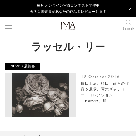
毎⽉ オンライン写真コンテスト開催中
著名な審査員があなたの作品をレビューします
Search
ラッセル・リー
NEWS / 展覧会
19 October 2016
植田正治、須田一政らの作
品を展示、写大ギャラリ
ー・コレクション
「Flowers」展