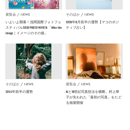
展覧会
NEWS
そのほか
NEWS
いよいよ開幕！浅間国際フォトフェ
2026年8月前半の運勢【マコのポジ
スティバル2026 PHOTO MIYOTA 「After the
ティブ占い】
Image｜イメージのその後」
そのほか
NEWS
展覧会
NEWS
2024年前半の運勢
AIと19世紀写真技法を横断。村上華
子が失われた「最初の写真」をたど
る個展開催