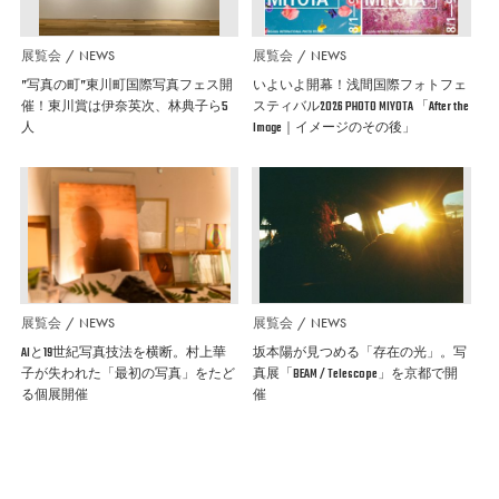
展覧会
NEWS
展覧会
NEWS
”写真の町”東川町国際写真フェス開
いよいよ開幕！浅間国際フォトフェ
催！東川賞は伊奈英次、林典子ら5
スティバル2026 PHOTO MIYOTA 「After the
人
Image｜イメージのその後」
展覧会
NEWS
展覧会
NEWS
AIと19世紀写真技法を横断。村上華
坂本陽が見つめる「存在の光」。写
子が失われた「最初の写真」をたど
真展「BEAM / Telescope」を京都で開
る個展開催
催