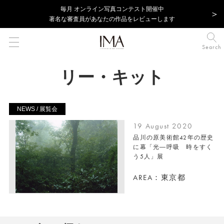
毎⽉ オンライン写真コンテスト開催中
著名な審査員があなたの作品をレビューします
Search
リー・キット
NEWS / 展覧会
19 August 2020
品川の原美術館42年の歴史
に幕「光―呼吸 時をすく
う5人」展
AREA：東京都