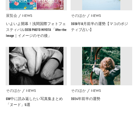
展覧会
NEWS
そのほか
NEWS
いよいよ開幕！浅間国際フォトフェ
2026年8月前半の運勢【マコのポジ
スティバル2026 PHOTO MIYOTA 「After the
ティブ占い】
Image｜イメージのその後」
そのほか
NEWS
そのほか
NEWS
GW中に読み返したい写真集まとめ
2024年前半の運勢
「ヌード」5選