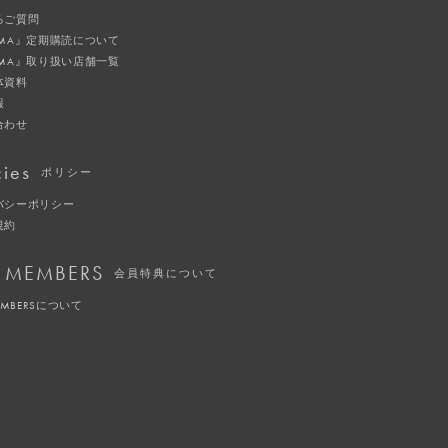
るご質問
IMA』定期購読について
IMA』取り扱い店舗一覧
体資料
報
合わせ
cies
ポリシー
バシーポリシー
規約
 MEMBERS
会員特典について
EMBERSについて