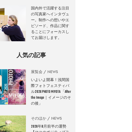
国内外で活躍する注目
の写真家へインタヴュ
ー。制作への想いやエ
ピソード、作品に関す
ることにフォーカスし
てお届けします。
人気の記事
展覧会
NEWS
いよいよ開幕！浅間国
際フォトフェスティバ
ル2026 PHOTO MIYOTA 「After
the Image｜イメージのそ
の後」
そのほか
NEWS
2026年8月前半の運勢