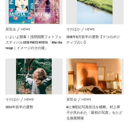
展覧会
NEWS
そのほか
NEWS
いよいよ開幕！浅間国際フォトフェ
2026年8月前半の運勢【マコのポジ
スティバル2026 PHOTO MIYOTA 「After the
ティブ占い】
Image｜イメージのその後」
そのほか
NEWS
展覧会
NEWS
2024年前半の運勢
AIと19世紀写真技法を横断。村上華
子が失われた「最初の写真」をたど
る個展開催