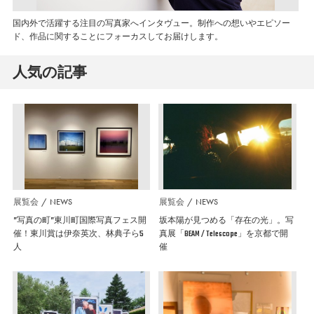
国内外で活躍する注目の写真家へインタヴュー。制作への想いやエピソー
ド、作品に関することにフォーカスしてお届けします。
人気の記事
展覧会
NEWS
展覧会
NEWS
”写真の町”東川町国際写真フェス開
坂本陽が見つめる「存在の光」。写
催！東川賞は伊奈英次、林典子ら5
真展「BEAM / Telescope」を京都で開
人
催