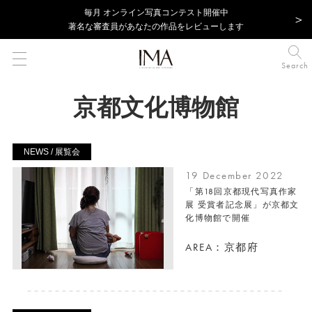
毎⽉ オンライン写真コンテスト開催中
著名な審査員があなたの作品をレビューします
Search
京都文化博物館
NEWS / 展覧会
19 December 2022
「第18回京都現代写真作家
展 受賞者記念展」が京都文
化博物館で開催
AREA：京都府