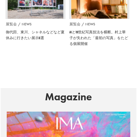
展覧会
NEWS
展覧会
NEWS
御代田、東川、シャネルなどなど夏
AIと19世紀写真技法を横断。村上華
休みに行きたい展示6選
子が失われた「最初の写真」をたど
る個展開催
Magazine