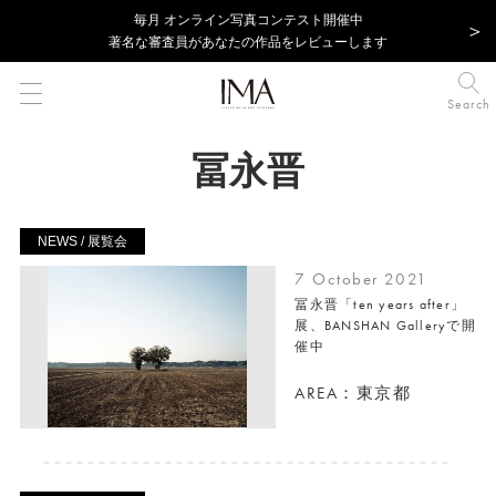
毎⽉ オンライン写真コンテスト開催中
著名な審査員があなたの作品をレビューします
Search
冨永晋
NEWS / 展覧会
7 October 2021
冨永晋「ten years after」
展、BANSHAN Galleryで開
催中
AREA：東京都