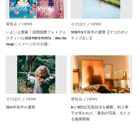
展覧会
NEWS
そのほか
NEWS
いよいよ開幕！浅間国際フォトフェ
2026年8月前半の運勢【マコのポジ
スティバル2026 PHOTO MIYOTA 「After the
ティブ占い】
Image｜イメージのその後」
そのほか
NEWS
展覧会
NEWS
2024年前半の運勢
AIと19世紀写真技法を横断。村上華
子が失われた「最初の写真」をたど
る個展開催