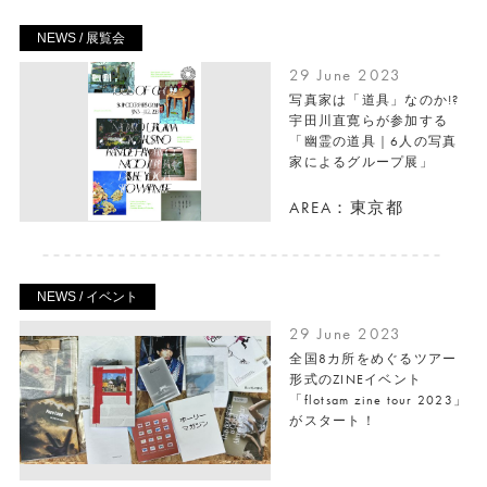
NEWS / 展覧会
29 June 2023
写真家は「道具」なのか!?
宇田川直寛らが参加する
「幽霊の道具｜6人の写真
家によるグループ展」
AREA：東京都
NEWS / イベント
29 June 2023
全国8カ所をめぐるツアー
形式のZINEイベント
「flotsam zine tour 2023」
がスタート！