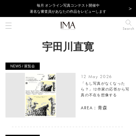
毎⽉ オンライン写真コンテスト開催中
著名な審査員があなたの作品をレビューします
Search
宇田川直寛
NEWS / 展覧会
12 May 2026
「もし写真がなくなった
ら？」12作家の応答から写
真の不在を想像する
AREA：青森