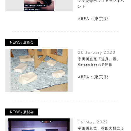
ンチ記念ポップアップイベ
ント
AREA：東京都
NEWS / 展覧会
20 January 2023
宇田川直寛「道具」展、
flotsam booksで開催
AREA：東京都
NEWS / 展覧会
16 May 2022
宇田川直寛、横田大輔によ