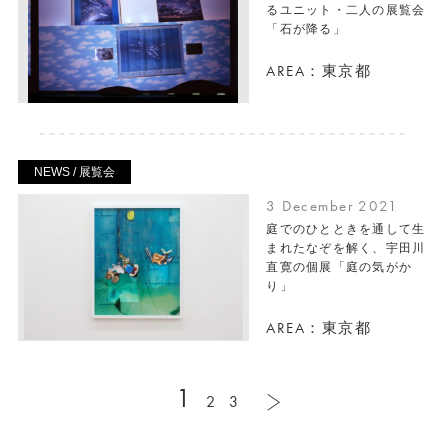
るユニット・二人の展覧会
「石が降る」
AREA：東京都
NEWS / 展覧会
3 December 2021
庭でのひとときを通して生
まれたなぞを解く、宇田川
直寛の個展「庭の気がか
り」
AREA：東京都
1
2
3