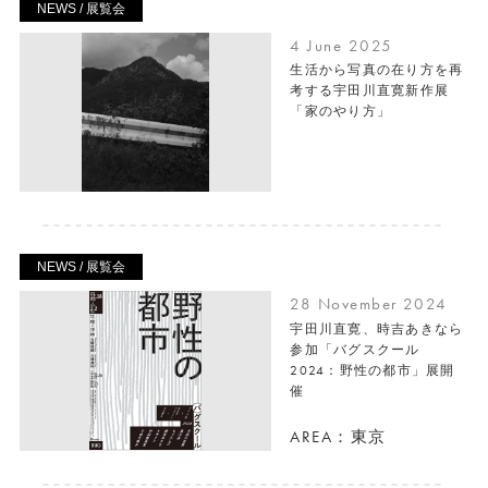
NEWS / 展覧会
4 June 2025
生活から写真の在り方を再
考する宇田川直寛新作展
「家のやり方」
NEWS / 展覧会
28 November 2024
宇田川直寛、時吉あきなら
参加「バグスクール
2024：野性の都市」展開
催
AREA：東京