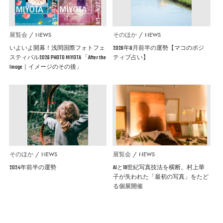
展覧会
NEWS
そのほか
NEWS
いよいよ開幕！浅間国際フォトフェ
2026年8月前半の運勢【マコのポジ
スティバル2026 PHOTO MIYOTA 「After the
ティブ占い】
Image｜イメージのその後」
そのほか
NEWS
展覧会
NEWS
2024年前半の運勢
AIと19世紀写真技法を横断。村上華
子が失われた「最初の写真」をたど
る個展開催