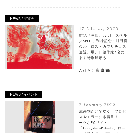
NEWS / 展覧会
17 February 2023
雑誌『写真』vol.3「スペル
／SPELL」刊行記念・川田喜
久治「ロス・カプリチョス
遠近」展、口絵作家6名に
よる特別展示も
AREA：東京都
NEWS / イベント
2 February 2023
成果物だけでなく、プロセ
スやエラーにも着目！ユニ
ークなECサイト
「FancyshopDrivein」ロー