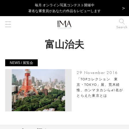
毎⽉ オンライン写真コンテスト開催中
著名な審査員があなたの作品をレビューします
Search
富山治夫
NEWS / 展覧会
29 November 2016
「TOPコレクション 東
京・TOKYO」展、荒木経
惟、ホンマタカシら41名が
とらえた東京とは