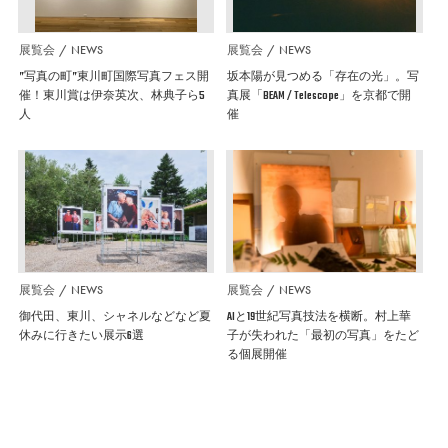
展覧会
NEWS
展覧会
NEWS
”写真の町”東川町国際写真フェス開
坂本陽が見つめる「存在の光」。写
催！東川賞は伊奈英次、林典子ら5
真展「BEAM / Telescope」を京都で開
人
催
展覧会
NEWS
展覧会
NEWS
御代田、東川、シャネルなどなど夏
AIと19世紀写真技法を横断。村上華
休みに行きたい展示6選
子が失われた「最初の写真」をたど
る個展開催