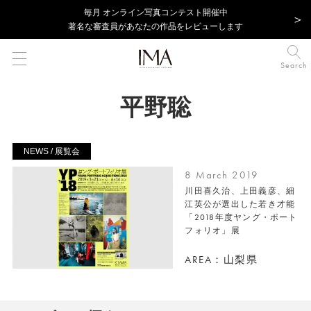
毎⽉ オンライン写真コンテスト開催中
著名な審査員があなたの作品をレビューします
Search
平野聡
NEWS / 展覧会
8 March 2019
川田喜久治、上田義彦、細
江英公が選出した若き才能
「2018年度ヤング・ポート
フォリオ」展
AREA：山梨県