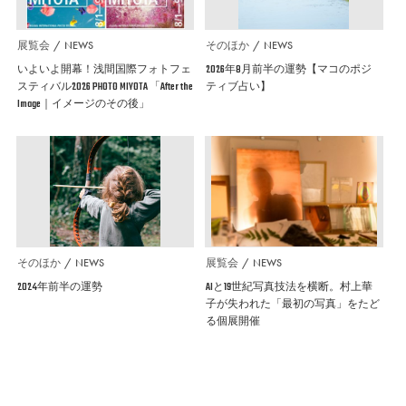
展覧会
NEWS
そのほか
NEWS
いよいよ開幕！浅間国際フォトフェ
2026年8月前半の運勢【マコのポジ
スティバル2026 PHOTO MIYOTA 「After the
ティブ占い】
Image｜イメージのその後」
そのほか
NEWS
展覧会
NEWS
2024年前半の運勢
AIと19世紀写真技法を横断。村上華
子が失われた「最初の写真」をたど
る個展開催