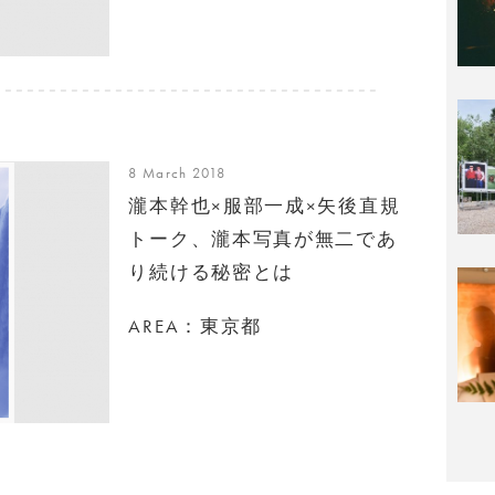
8 March 2018
瀧本幹也×服部一成×矢後直規
トーク、瀧本写真が無二であ
り続ける秘密とは
AREA：東京都