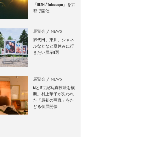
「BEAM / Telescope」を京
都で開催
展覧会
NEWS
御代田、東川、シャネ
ルなどなど夏休みに行
きたい展示6選
展覧会
NEWS
AIと19世紀写真技法を横
断。村上華子が失われ
た「最初の写真」をた
どる個展開催