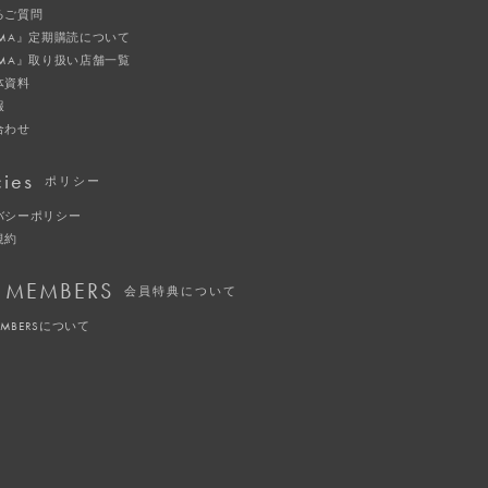
るご質問
IMA』定期購読について
IMA』取り扱い店舗一覧
体資料
報
合わせ
cies
ポリシー
バシーポリシー
規約
 MEMBERS
会員特典について
EMBERSについて