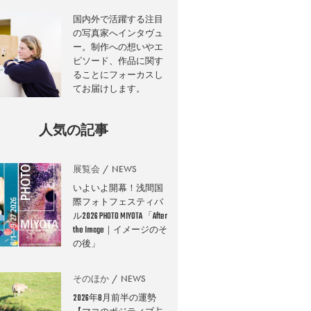
国内外で活躍する注目
の写真家へインタヴュ
ー。制作への想いやエ
ピソード、作品に関す
ることにフォーカスし
てお届けします。
人気の記事
展覧会
NEWS
いよいよ開幕！浅間国
際フォトフェスティバ
ル2026 PHOTO MIYOTA 「After
the Image｜イメージのそ
の後」
そのほか
NEWS
2026年8月前半の運勢