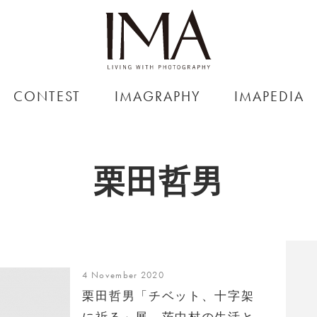
CONTEST
IMAGRAPHY
IMAPEDIA
栗田哲男
4 November 2020
栗田哲男「チベット、十字架
に祈る」展、茨中村の生活と