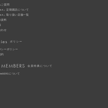
るご質問
IMA』定期購読について
IMA』取り扱い店舗一覧
体資料
報
合わせ
cies
ポリシー
バシーポリシー
規約
 MEMBERS
会員特典について
EMBERSについて