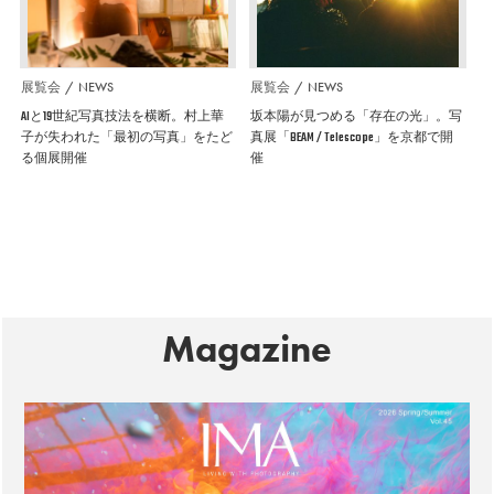
展覧会
NEWS
展覧会
NEWS
AIと19世紀写真技法を横断。村上華
坂本陽が見つめる「存在の光」。写
子が失われた「最初の写真」をたど
真展「BEAM / Telescope」を京都で開
る個展開催
催
Magazine