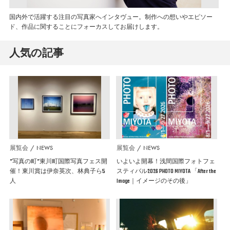
国内外で活躍する注目の写真家へインタヴュー。制作への想いやエピソー
ド、作品に関することにフォーカスしてお届けします。
人気の記事
展覧会
NEWS
展覧会
NEWS
”写真の町”東川町国際写真フェス開
いよいよ開幕！浅間国際フォトフェ
催！東川賞は伊奈英次、林典子ら5
スティバル2026 PHOTO MIYOTA 「After the
人
Image｜イメージのその後」