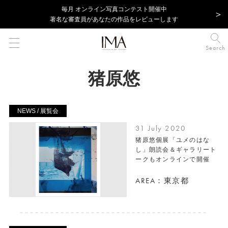
毎⽉ オンライン写真コンテスト開催中
著名な審査員があなたの作品をレビューします
Search
猪原悠
NEWS / 展覧会
31 July 2020
猪原悠個展「ユメのはな
し」朗読会＆ギャラリート
ークもオンラインで開催
AREA：東京都