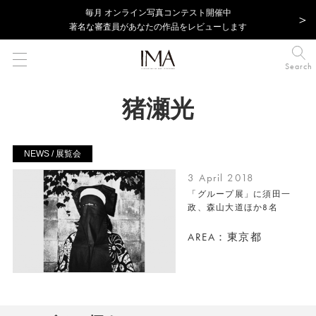
毎⽉ オンライン写真コンテスト開催中
著名な審査員があなたの作品をレビューします
Search
猪瀬光
NEWS / 展覧会
3 April 2018
「グループ展」に須田一
政、森山大道ほか8名
AREA：東京都