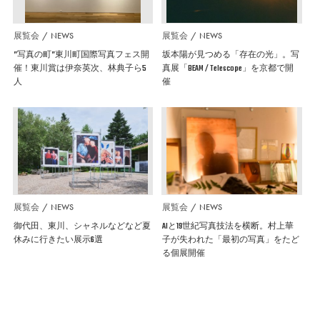
展覧会
NEWS
展覧会
NEWS
”写真の町”東川町国際写真フェス開
坂本陽が見つめる「存在の光」。写
催！東川賞は伊奈英次、林典子ら5
真展「BEAM / Telescope」を京都で開
人
催
展覧会
NEWS
展覧会
NEWS
御代田、東川、シャネルなどなど夏
AIと19世紀写真技法を横断。村上華
休みに行きたい展示6選
子が失われた「最初の写真」をたど
る個展開催