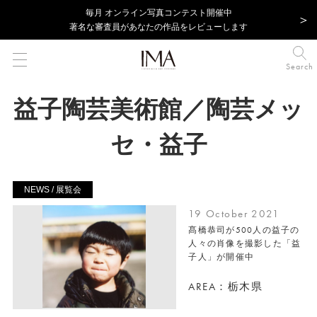
毎⽉ オンライン写真コンテスト開催中
著名な審査員があなたの作品をレビューします
Search
益子陶芸美術館／陶芸メッ
セ・益子
NEWS / 展覧会
19 October 2021
髙橋恭司が500人の益子の
人々の肖像を撮影した「益
子人」が開催中
AREA：栃木県