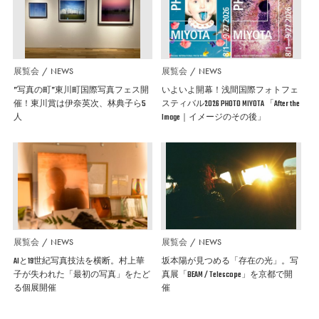
展覧会
NEWS
展覧会
NEWS
”写真の町”東川町国際写真フェス開
いよいよ開幕！浅間国際フォトフェ
催！東川賞は伊奈英次、林典子ら5
スティバル2026 PHOTO MIYOTA 「After the
人
Image｜イメージのその後」
展覧会
NEWS
展覧会
NEWS
AIと19世紀写真技法を横断。村上華
坂本陽が見つめる「存在の光」。写
子が失われた「最初の写真」をたど
真展「BEAM / Telescope」を京都で開
る個展開催
催