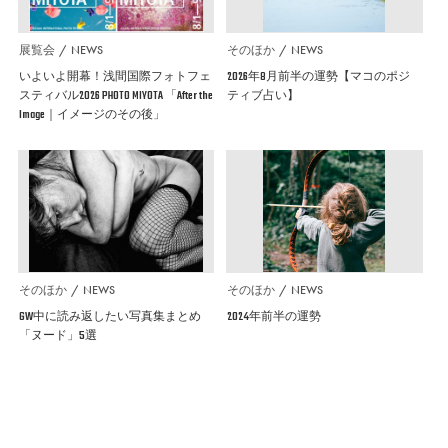
展覧会
NEWS
そのほか
NEWS
いよいよ開幕！浅間国際フォトフェ
2026年8月前半の運勢【マコのポジ
スティバル2026 PHOTO MIYOTA 「After the
ティブ占い】
Image｜イメージのその後」
そのほか
NEWS
そのほか
NEWS
GW中に読み返したい写真集まとめ
2024年前半の運勢
「ヌード」5選