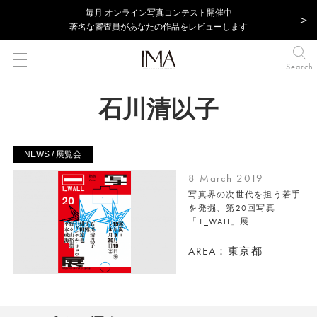
毎⽉ オンライン写真コンテスト開催中
著名な審査員があなたの作品をレビューします
Search
石川清以子
NEWS / 展覧会
8 March 2019
写真界の次世代を担う若手
を発掘、第20回写真
「1_WALL」展
AREA：東京都