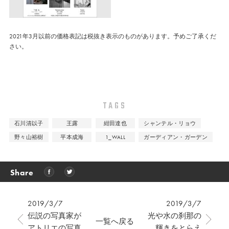
2021年3月以前の価格表記は税抜き表示のものがあります。予めご了承くだ
さい。
TAGS
石川清以子
王露
紺田達也
シャンテル・リョウ
野々山裕樹
平本成海
1_WALL
ガーディアン・ガーデン
Share
2019/3/7
2019/3/7
伝説の写真家が
光や水の刹那の
一覧へ戻る
アトリエの写真
輝きをとらえ