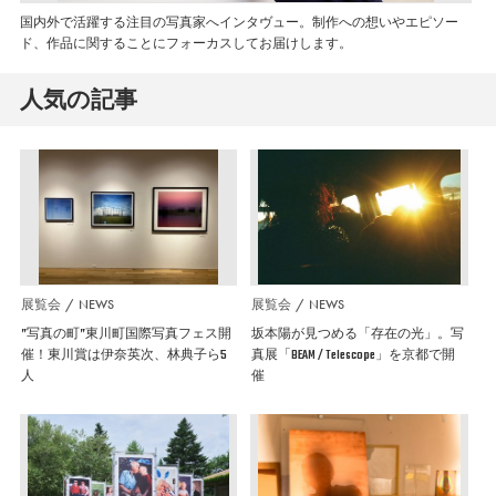
国内外で活躍する注目の写真家へインタヴュー。制作への想いやエピソー
ド、作品に関することにフォーカスしてお届けします。
人気の記事
展覧会
NEWS
展覧会
NEWS
”写真の町”東川町国際写真フェス開
坂本陽が見つめる「存在の光」。写
催！東川賞は伊奈英次、林典子ら5
真展「BEAM / Telescope」を京都で開
人
催