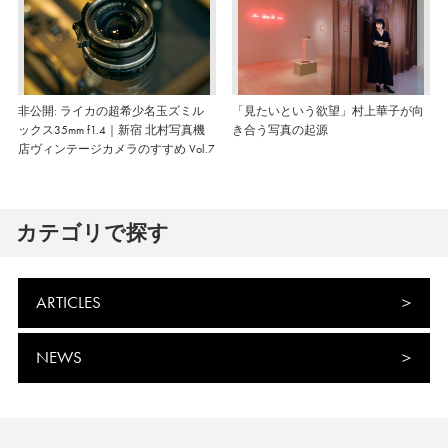
非公開: ライカの超希少名玉ズミル
「見たいという欲望」村上華子が向
ックス35mm f1.4｜新宿 北村写真機
き合う写真の起源
店ヴィンテージカメラのすすめ Vol.7
カテゴリで探す
ARTICLES
NEWS