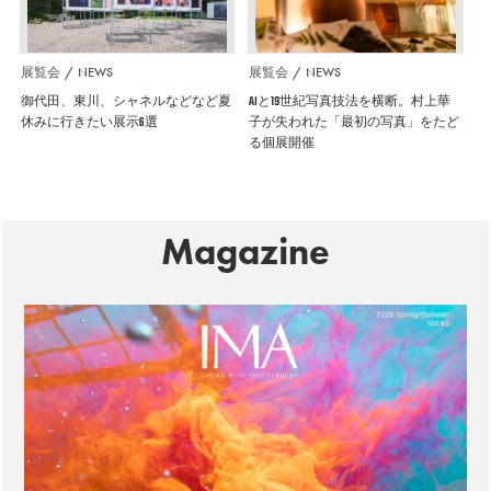
展覧会
NEWS
展覧会
NEWS
御代田、東川、シャネルなどなど夏
AIと19世紀写真技法を横断。村上華
休みに行きたい展示6選
子が失われた「最初の写真」をたど
る個展開催
Magazine