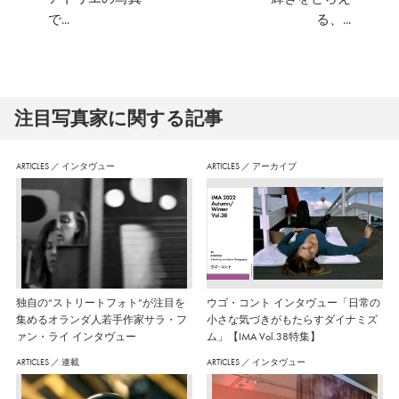
で...
る、...
注⽬写真家に関する記事
ARTICLES
／
インタヴュー
ARTICLES
／
アーカイブ
独自の“ストリートフォト”が注目を
ウゴ・コント インタヴュー「日常の
集めるオランダ人若手作家サラ・フ
小さな気づきがもたらすダイナミズ
ァン・ライ インタヴュー
ム」【IMA Vol.38特集】
ARTICLES
／
連載
ARTICLES
／
インタヴュー