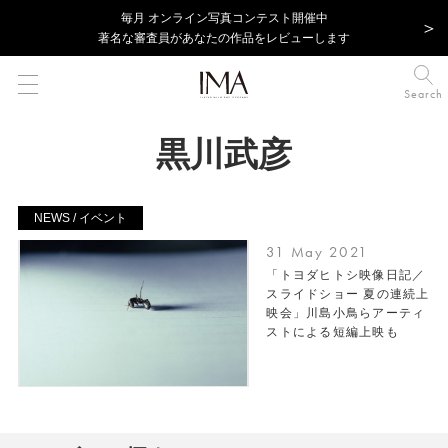
毎⽉ オンライン写真コンテスト開催中
著名な審査員があなたの作品をレビューします
Search
黒川武彦
NEWS / イベント
31 May 2021
「トヨダヒトシ映像日記／
スライドショー 夏の連続上
映会」川島小鳥らアーティ
ストによる短編上映も