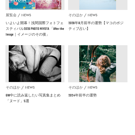
展覧会
NEWS
そのほか
NEWS
いよいよ開幕！浅間国際フォトフェ
2026年8月前半の運勢【マコのポジ
スティバル2026 PHOTO MIYOTA 「After the
ティブ占い】
Image｜イメージのその後」
そのほか
NEWS
そのほか
NEWS
GW中に読み返したい写真集まとめ
2024年前半の運勢
「ヌード」5選