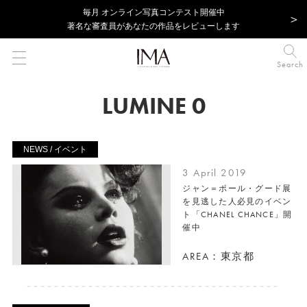
毎⽉ オンライン写真コンテスト開催中
著名な審査員があなたの作品をレビューします
Search
LUMINE 0
NEWS / イベント
3 April 2019
ジャン＝ポール・グード展
を見逃した人必見のイベン
ト「CHANEL CHANCE」開
催中
AREA：東京都