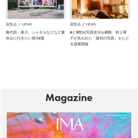
展覧会
NEWS
展覧会
NEWS
御代田、東川、シャネルなどなど夏
AIと19世紀写真技法を横断。村上華
休みに行きたい展示6選
子が失われた「最初の写真」をたど
る個展開催
Magazine