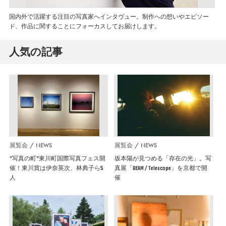
国内外で活躍する注目の写真家へインタヴュー。制作への想いやエピソー
ド、作品に関することにフォーカスしてお届けします。
人気の記事
展覧会
NEWS
展覧会
NEWS
”写真の町”東川町国際写真フェス開
坂本陽が見つめる「存在の光」。写
催！東川賞は伊奈英次、林典子ら5
真展「BEAM / Telescope」を京都で開
人
催