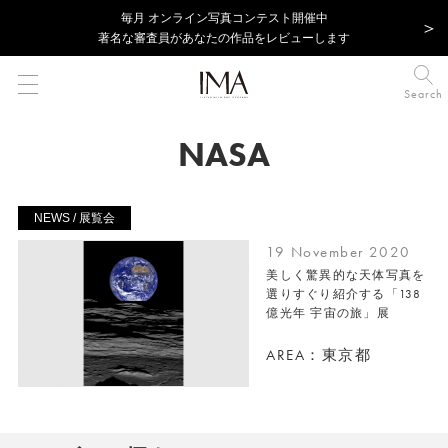
毎⽉ オンライン写真コンテスト開催中
著名な審査員があなたの作品をレビューします
Search
NASA
NEWS / 展覧会
19 November 2020
美しく驚異的な天体写真を
選りすぐり紹介する「138
億光年 宇宙の旅」展
AREA：東京都