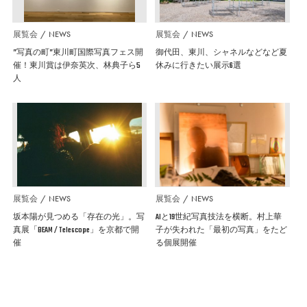
展覧会
NEWS
展覧会
NEWS
”写真の町”東川町国際写真フェス開
御代田、東川、シャネルなどなど夏
催！東川賞は伊奈英次、林典子ら5
休みに行きたい展示6選
人
展覧会
NEWS
展覧会
NEWS
坂本陽が見つめる「存在の光」。写
AIと19世紀写真技法を横断。村上華
真展「BEAM / Telescope」を京都で開
子が失われた「最初の写真」をたど
催
る個展開催