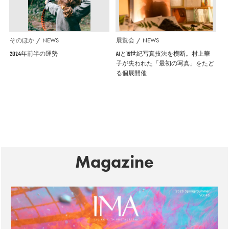
そのほか
NEWS
展覧会
NEWS
2024年前半の運勢
AIと19世紀写真技法を横断。村上華
子が失われた「最初の写真」をたど
る個展開催
Magazine