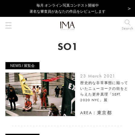
毎⽉ オンライン写真コンテスト開催中
著名な審査員があなたの作品をレビューします
Search
SO1
NEWS / 展覧会
23 March 2021
歴史的な非常事態に陥って
いたニューヨークの街をと
らえた更井真理「SEPT.
2020 NYC」展
AREA：東京都