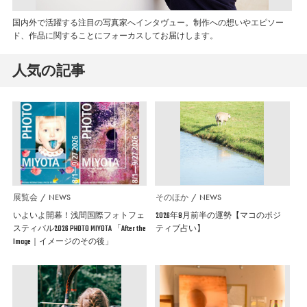
国内外で活躍する注目の写真家へインタヴュー。制作への想いやエピソー
ド、作品に関することにフォーカスしてお届けします。
人気の記事
展覧会
NEWS
そのほか
NEWS
いよいよ開幕！浅間国際フォトフェ
2026年8月前半の運勢【マコのポジ
スティバル2026 PHOTO MIYOTA 「After the
ティブ占い】
Image｜イメージのその後」