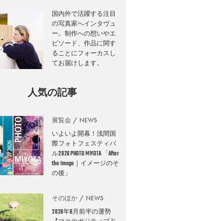
国内外で活躍する注目
の写真家へインタヴュ
ー。制作への想いやエ
ピソード、作品に関す
ることにフォーカスし
てお届けします。
人気の記事
展覧会
NEWS
いよいよ開幕！浅間国
際フォトフェスティバ
ル2026 PHOTO MIYOTA 「After
the Image｜イメージのそ
の後」
そのほか
NEWS
2026年8月前半の運勢