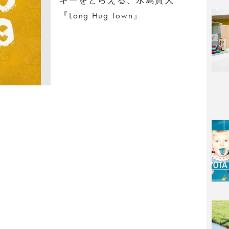
『Long Hug Town』