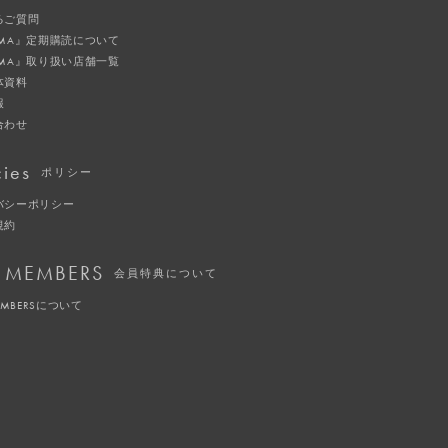
るご質問
IMA』定期購読について
IMA』取り扱い店舗一覧
体資料
報
合わせ
cies
ポリシー
バシーポリシー
規約
 MEMBERS
会員特典について
EMBERSについて