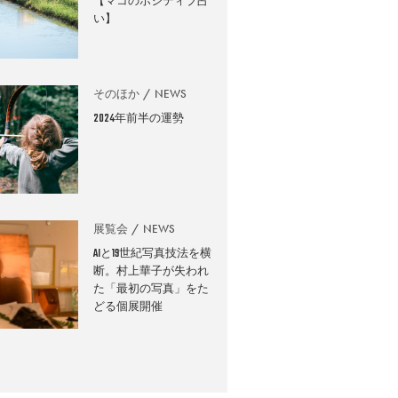
【マコのポジティブ占
い】
そのほか
NEWS
2024年前半の運勢
展覧会
NEWS
AIと19世紀写真技法を横
断。村上華子が失われ
た「最初の写真」をた
どる個展開催