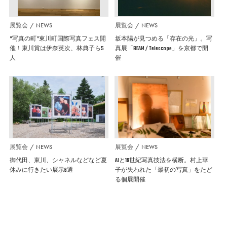
展覧会
NEWS
展覧会
NEWS
”写真の町”東川町国際写真フェス開
坂本陽が見つめる「存在の光」。写
催！東川賞は伊奈英次、林典子ら5
真展「BEAM / Telescope」を京都で開
人
催
展覧会
NEWS
展覧会
NEWS
御代田、東川、シャネルなどなど夏
AIと19世紀写真技法を横断。村上華
休みに行きたい展示6選
子が失われた「最初の写真」をたど
る個展開催