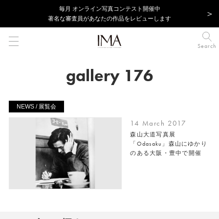
毎⽉ オンライン写真コンテスト開催中
著名な審査員があなたの作品をレビューします
Search
gallery 176
NEWS / 展覧会
14 March 2017
森山大道写真展
「Odasaku」森山にゆかり
のある大阪・豊中で開催