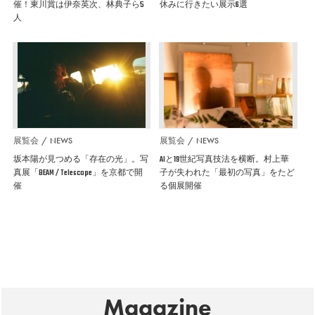
催！東川賞は伊奈英次、林典子ら5
休みに行きたい展示6選
人
展覧会
NEWS
展覧会
NEWS
坂本陽が見つめる「存在の光」。写
AIと19世紀写真技法を横断。村上華
真展「BEAM / Telescope」を京都で開
子が失われた「最初の写真」をたど
催
る個展開催
Magazine