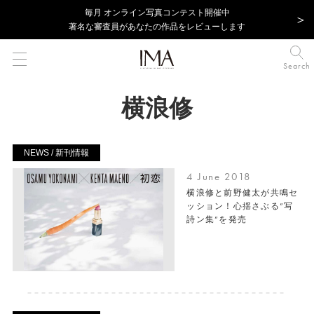
毎⽉ オンライン写真コンテスト開催中
著名な審査員があなたの作品をレビューします
Search
横浪修
NEWS / 新刊情報
4 June 2018
横浪修と前野健太が共鳴セ
ッション！心揺さぶる”写
詩ン集”を発売