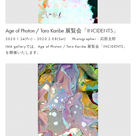
Age of Photon / Taro Karibe 展覧会「INCIDENTS」
2020.1.24(Fri) - 2020.2.08(Sat)
Photographer : 苅部太郎
IMA galleryでは、Age of Photon / Taro Karibe 展覧会「INCIDENTS」
を開催いたします。