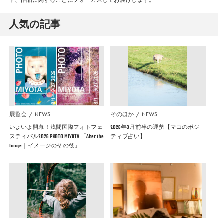
人気の記事
展覧会
NEWS
そのほか
NEWS
いよいよ開幕！浅間国際フォトフェ
2026年8月前半の運勢【マコのポジ
スティバル2026 PHOTO MIYOTA 「After the
ティブ占い】
Image｜イメージのその後」