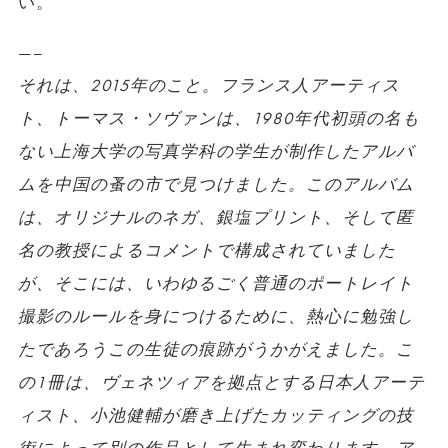
い。
—–
それは、2015年のこと。フランス人アーティス
ト、トーマス・ソヴァンは、1980年代初頭の名も
ない上海大学の写真学科の学生が制作したアルバ
ムを中国の蚤の市で見つけました。このアルバム
は、オリジナルのネガ、銀塩プリント、そして匿
名の教授によるコメントで構成されていました
が、そこには、いわゆるごく普通のポートレイト
撮影のルールを身につけるために、熱心に勉強し
たであろうこの生徒の痕跡がうかがえました。こ
の1冊は、ヴェネツィアを拠点とする日本人アーテ
ィスト、小池健輔が磨き上げたカッティングの技