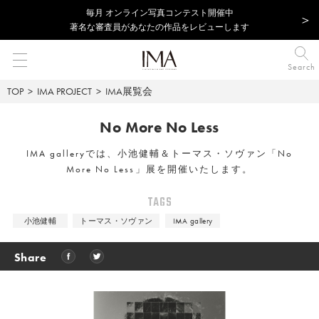
毎⽉ オンライン写真コンテスト開催中
著名な審査員があなたの作品をレビューします
Search
TOP
IMA PROJECT
IMA展覧会
No More No Less
IMA galleryでは、小池健輔＆トーマス・ソヴァン「No
More No Less」展を開催いたします。
TAGS
小池健輔
トーマス・ソヴァン
IMA gallery
Share