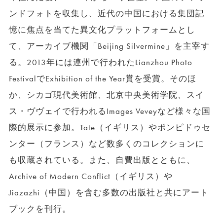
ンドフォトを収集し、近代の中国における集団記
憶に焦点を当てた異文化プラットフォームとし
て、アーカイブ機関「Beijing Silvermine」を主宰す
る。2013年には連州で行われたLianzhou Photo
FestivalでExhibition of the Year賞を受賞。そのほ
か、シカゴ現代美術館、北京中央美術学院、スイ
ス・ヴヴェイで行われるImages Veveyなど様々な国
際的展示に参加。Tate（イギリス）やポンピドゥセ
ンター（フランス）など数多くのコレクションに
も収蔵されている。また、自費出版とともに、
Archive of Modern Conflict（イギリス）や
Jiazazhi（中国）を含む多数の出版社と共にアート
ブックを刊行。