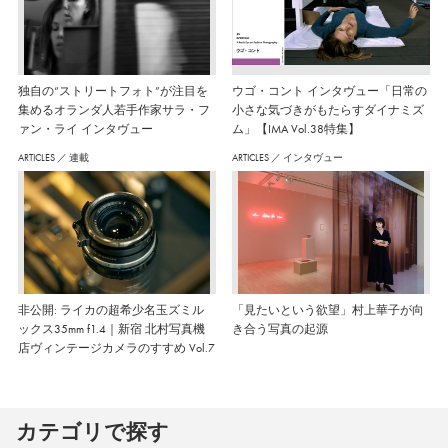
独自の“ストリートフォト”が注目を
ウゴ・コント インタヴュー「日常の
集めるオランダ人若手作家サラ・フ
小さな気づきがもたらすダイナミズ
ァン・ライ インタヴュー
ム」【IMA Vol.38特集】
ARTICLES
／
連載
ARTICLES
／
インタヴュー
非公開: ライカの超希少名玉ズミル
「見たいという欲望」村上華子が向
ックス35mm f1.4｜新宿 北村写真機
き合う写真の起源
店ヴィンテージカメラのすすめ Vol.7
カテゴリで探す