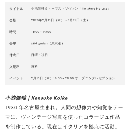
タイトル
小池健輔＆トーマス・ソヴァン「No More No Less」
会期
2020年2月13日（木）～3月21日（土）
時間
11:00～19:00
会場
IMA gallery
（東京都）
休廊日
日曜・祝日
入場料
無料
イベント
2月13日（木）18:00～20:00 オープニングレセプション
小池健輔｜Kensuke Koike
1980 年名古屋生まれ。人間の想像力や知覚をテー
マに、ヴィンテージ写真を使ったコラージュ作品
を制作している。現在はイタリアを拠点に活動。