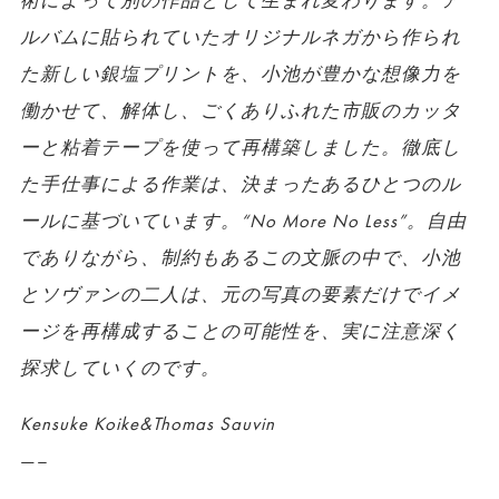
術によって別の作品として生まれ変わります。ア
ルバムに貼られていたオリジナルネガから作られ
た新しい銀塩プリントを、小池が豊かな想像力を
働かせて、解体し、ごくありふれた市販のカッタ
ーと粘着テープを使って再構築しました。徹底し
た手仕事による作業は、決まったあるひとつのル
ールに基づいています。“No More No Less”。自由
でありながら、制約もあるこの文脈の中で、小池
とソヴァンの二人は、元の写真の要素だけでイメ
ージを再構成することの可能性を、実に注意深く
探求していくのです。
Kensuke Koike&Thomas Sauvin
—–