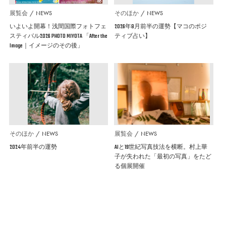
展覧会
NEWS
そのほか
NEWS
いよいよ開幕！浅間国際フォトフェ
2026年8月前半の運勢【マコのポジ
スティバル2026 PHOTO MIYOTA 「After the
ティブ占い】
Image｜イメージのその後」
そのほか
NEWS
展覧会
NEWS
2024年前半の運勢
AIと19世紀写真技法を横断。村上華
子が失われた「最初の写真」をたど
る個展開催