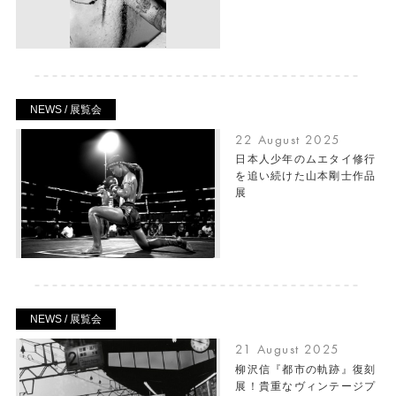
NEWS / 展覧会
22 August 2025
日本人少年のムエタイ修行
を追い続けた山本剛士作品
展
NEWS / 展覧会
21 August 2025
柳沢信『都市の軌跡』復刻
展！貴重なヴィンテージプ