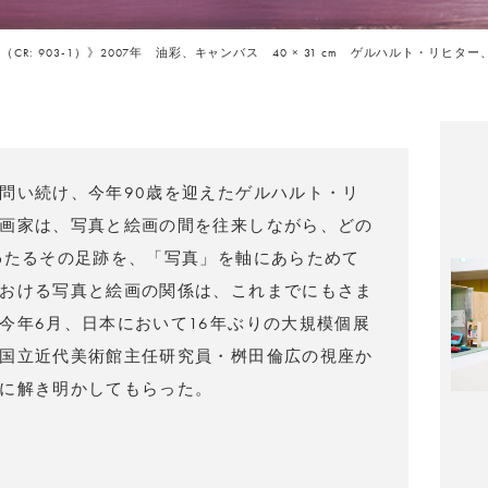
CR: 903-1）》2007年 油彩、キャンバス 40 × 31 cm ゲルハルト・リヒター、作家蔵 © G
問い続け、今年90歳を迎えたゲルハルト・リ
画家は、写真と絵画の間を往来しながら、どの
わたるその足跡を、「写真」を軸にあらためて
おける写真と絵画の関係は、これまでにもさま
今年6月、日本において16年ぶりの大規模個展
国立近代美術館主任研究員・桝田倫広の視座か
に解き明かしてもらった。