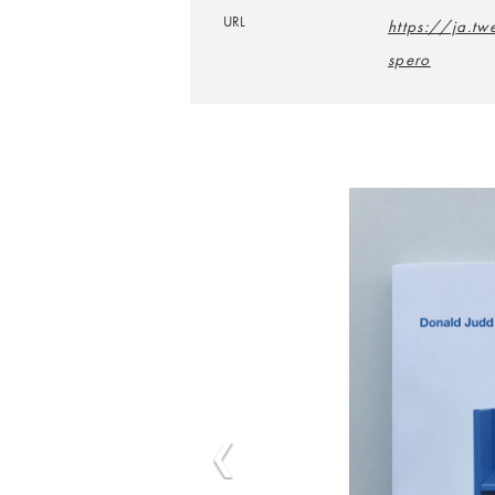
URL
https://ja.t
spero