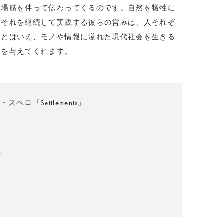
臨場感を伴って伝わってくるのです。自然を犠牲に
、それを継続して実践する彼らの営みは、人それぞ
るとはいえ、モノや情報に溢れた現代社会を生きる
けを与えてくれます。
ペロ『Settlements』
x
ー