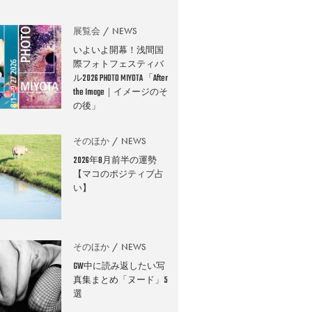
展覧会
NEWS
いよいよ開幕！浅間国
際フォトフェスティバ
ル2026 PHOTO MIYOTA 「After
the Image｜イメージのそ
の後」
そのほか
NEWS
2026年8月前半の運勢
【マコのポジティブ占
い】
そのほか
NEWS
GW中に読み返したい写
真集まとめ「ヌード」5
選