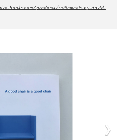
welve-books.com/products/settlements-by-david-