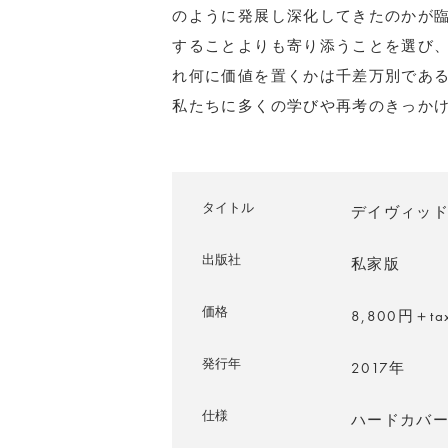
のように発展し深化してきたのかが
することよりも寄り添うことを選び
れ何に価値を置くかは千差万別であ
私たちに多くの学びや再考のきっか
タイトル
デイヴィッド・ス
出版社
私家版
価格
8,800円＋ta
発行年
2017年
仕様
ハードカバ