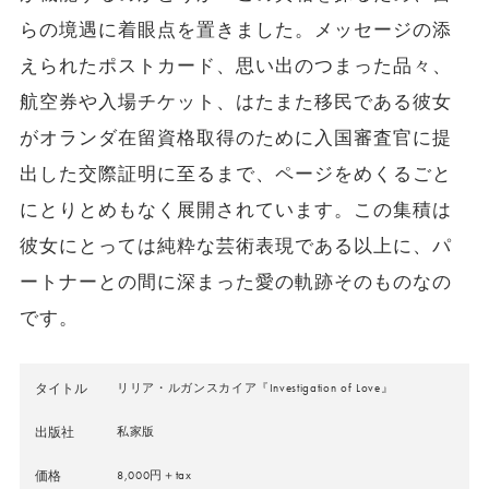
らの境遇に着眼点を置きました。メッセージの添
えられたポストカード、思い出のつまった品々、
航空券や入場チケット、はたまた移民である彼女
がオランダ在留資格取得のために入国審査官に提
出した交際証明に至るまで、ページをめくるごと
にとりとめもなく展開されています。この集積は
彼女にとっては純粋な芸術表現である以上に、パ
ートナーとの間に深まった愛の軌跡そのものなの
です。
タイトル
リリア・ルガンスカイア『Investigation of Love』
出版社
私家版
価格
8,000円＋tax