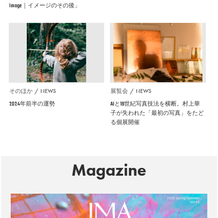
Image｜イメージのその後」
そのほか
NEWS
展覧会
NEWS
2024年前半の運勢
AIと19世紀写真技法を横断。村上華
子が失われた「最初の写真」をたど
る個展開催
Magazine