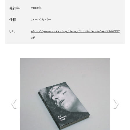
発行年
2018年
仕様
ハードカバー
URL
https://post-books.shop/items/5bb44d7ea6e6ee42360002
c9