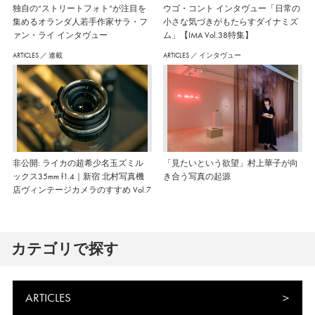
独自の“ストリートフォト”が注目を
ウゴ・コント インタヴュー「日常の
集めるオランダ人若手作家サラ・フ
小さな気づきがもたらすダイナミズ
ァン・ライ インタヴュー
ム」【IMA Vol.38特集】
ARTICLES
／
連載
ARTICLES
／
インタヴュー
非公開: ライカの超希少名玉ズミル
「見たいという欲望」村上華子が向
ックス35mm f1.4｜新宿 北村写真機
き合う写真の起源
店ヴィンテージカメラのすすめ Vol.7
カテゴリで探す
ARTICLES