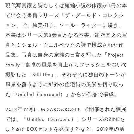
現代写真家と詩もしくは短編小説の作家が1冊の本
で出会う書籍シリーズ「ザ・グールド・コレクシ
ョン」で、原美樹子、ソール・ライターに続き、
本書はシリーズ第3巻目となる本書。題府基之の写
真とミシェル・ウエルベックの詩で構成された作
品集。写真は自身の家族の日常を写した「Project
Family」食卓の風景を真上からフラッシュを焚いて
撮影した「Still Life」、それぞれに独自のトーンが
風景を覆うように郊外の住宅街の風景を切り取っ
た「Untitled（Surround）」からの作品で構成。
2018年12月に MISAKO&ROSEN で開催された個展
では、「Untitled（Surround）」シリーズのZINEを
まとめたBOXセットを発売するなど、2019年の活