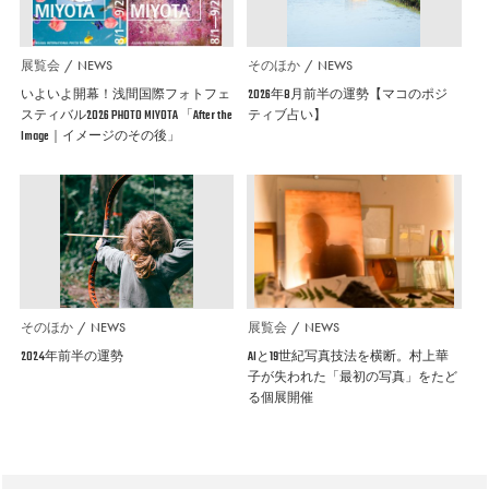
展覧会
NEWS
そのほか
NEWS
いよいよ開幕！浅間国際フォトフェ
2026年8月前半の運勢【マコのポジ
スティバル2026 PHOTO MIYOTA 「After the
ティブ占い】
Image｜イメージのその後」
そのほか
NEWS
展覧会
NEWS
2024年前半の運勢
AIと19世紀写真技法を横断。村上華
子が失われた「最初の写真」をたど
る個展開催