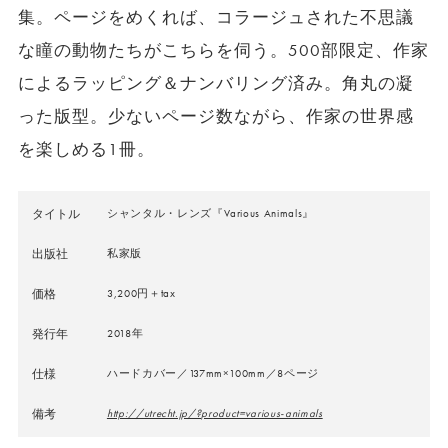
集。ページをめくれば、コラージュされた不思議
な瞳の動物たちがこちらを伺う。500部限定、作家
によるラッピング＆ナンバリング済み。角丸の凝
った版型。少ないページ数ながら、作家の世界感
を楽しめる1冊。
タイトル
シャンタル・レンズ『Various Animals』
出版社
私家版
価格
3,200円＋tax
発行年
2018年
仕様
ハードカバー／137mm×100mm／8ページ
備考
http://utrecht.jp/?product=various-animals