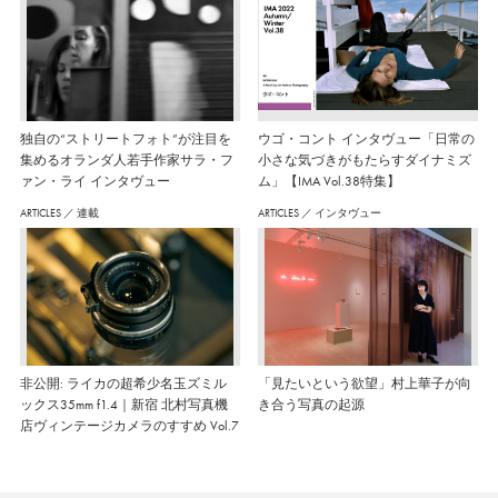
独自の“ストリートフォト”が注目を
ウゴ・コント インタヴュー「日常の
集めるオランダ人若手作家サラ・フ
小さな気づきがもたらすダイナミズ
ァン・ライ インタヴュー
ム」【IMA Vol.38特集】
ARTICLES
／
連載
ARTICLES
／
インタヴュー
非公開: ライカの超希少名玉ズミル
「見たいという欲望」村上華子が向
ックス35mm f1.4｜新宿 北村写真機
き合う写真の起源
店ヴィンテージカメラのすすめ Vol.7