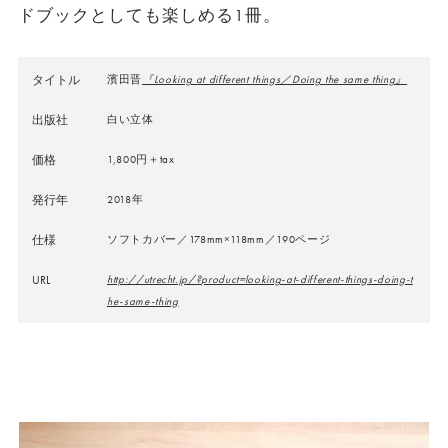
ドブックとしても楽しめる1冊。
タイトル
濱田晋
『Looking at different things／Doing the same thing』
出版社
白い立体
価格
1,800円＋tax
発行年
2018年
仕様
ソフトカバー／178mm×118mm／190ページ
URL
http://utrecht.jp/?product=looking-at-different-things-doing-t
he-same-thing