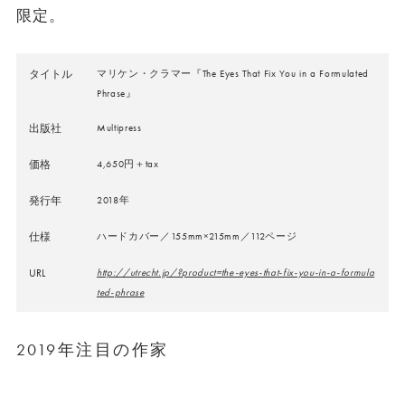
限定。
タイトル
マリケン・クラマー『The Eyes That Fix You in a Formulated
Phrase』
出版社
Multipress
価格
4,650円＋tax
発行年
2018年
仕様
ハードカバー／155mm×215mm／112ページ
URL
http://utrecht.jp/?product=the-eyes-that-fix-you-in-a-formula
ted-phrase
2019年注目の作家