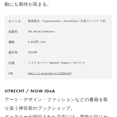
動にも期待が高まる。
タイトル
題府基之『Hypermarche – Novembre／大型スーパー 11月』
出版社
The Gould Collection
価格
6,300円＋tax
発行年
2018年
仕様
ソフトカバー／248mm×184mm／76ページ
URL
https://s.imaonline.jp/2Q5bIaG
UTRECHT / NOW IDeA
アート・デザイン・ファッションなどの書籍を取
り扱う神宮前のブックショップ。
ギャラリーが併設された店内には、普段お目にか