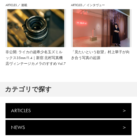
ARTICLES
／
連載
ARTICLES
／
インタヴュー
非公開: ライカの超希少名玉ズミル
「見たいという欲望」村上華子が向
ックス35mm f1.4｜新宿 北村写真機
き合う写真の起源
店ヴィンテージカメラのすすめ Vol.7
カテゴリで探す
ARTICLES
NEWS