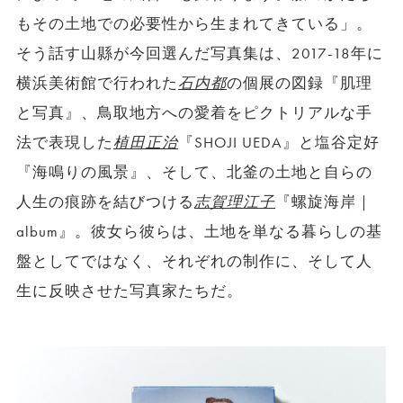
もその土地での必要性から生まれてきている」。
そう話す山縣が今回選んだ写真集は、2017-18年に
横浜美術館で行われた
石内都
の個展の図録『肌理
と写真』、鳥取地方への愛着をピクトリアルな手
法で表現した
植田正治
『SHOJI UEDA』と塩谷定好
『海鳴りの風景』、そして、北釜の土地と自らの
人生の痕跡を結びつける
志賀理江子
『螺旋海岸｜
album』。彼女ら彼らは、土地を単なる暮らしの基
盤としてではなく、それぞれの制作に、そして人
生に反映させた写真家たちだ。