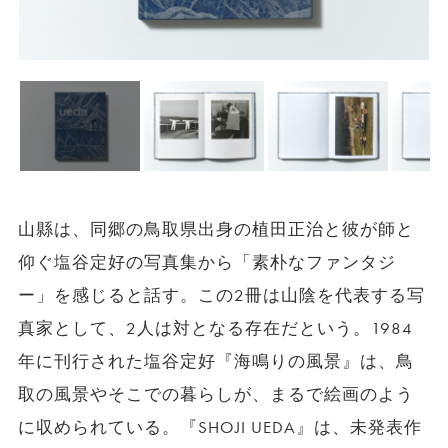
山縣は、同郷の鳥取県出身の植田正治と彼が師と
仰ぐ塩谷定好の写真集から「素朴なファンタジ
ー」を感じると話す。この2冊は山陰を代表する写
真家として、2人は対となる存在だという。1984
年に刊行された塩谷定好『海鳴りの風景』は、鳥
取の風景やそこでの暮らしが、まるで絵画のよう
に収められている。『SHOJI UEDA』は、未発表作