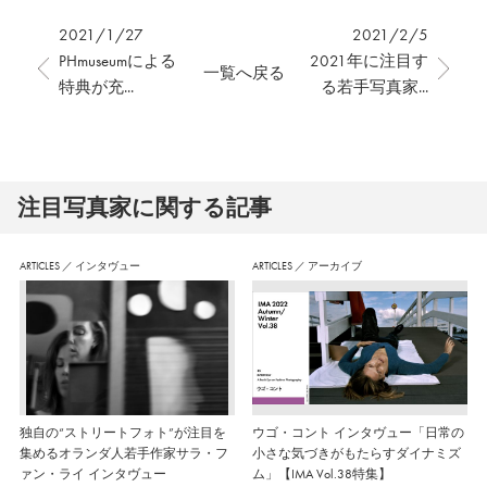
2021/1/27
2021/2/5
PHmuseumによる
2021年に注目す
一覧へ戻る
特典が充...
る若手写真家...
注⽬写真家に関する記事
ARTICLES
／
インタヴュー
ARTICLES
／
アーカイブ
独自の“ストリートフォト”が注目を
ウゴ・コント インタヴュー「日常の
集めるオランダ人若手作家サラ・フ
小さな気づきがもたらすダイナミズ
ァン・ライ インタヴュー
ム」【IMA Vol.38特集】