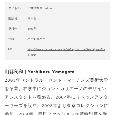
タイトル
『螺旋海岸｜album』
出版社
赤々舎
発行年
2013年
仕様
ハードカバー
URL
http://www.akaaka.com/publishing/books/bk-shiga-albu
m.html
山縣良和｜Yoshikazu Yamagata
2005年セントラル・セント・マーチンズ美術大学
を卒業。在学中にジョン・ガリアーノのデザイン
アシスタントを務める。2007年にリトゥンアフタ
ーワーズを設立。2008年より東京コレクションに
参加。2014年に毎日ファッション大賞特別賞を受