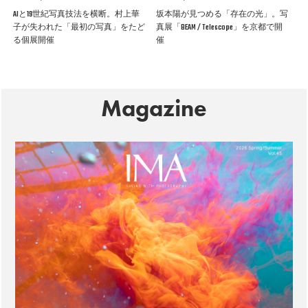
AIと19世紀写真技法を横断。村上華
坂本陽が見つめる「存在の光」。写
子が失われた「最初の写真」をたど
真展「BEAM / Telescope」を京都で開
る個展開催
催
Magazine