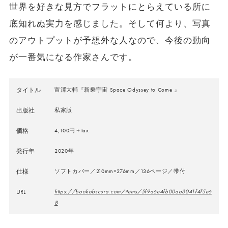
世界を好きな見方でフラットにとらえている所に
底知れぬ実力を感じました。そして何より、写真
のアウトプットが予想外な人なので、今後の動向
が一番気になる作家さんです。
タイトル
富澤大輔『新乗宇宙 Space Odyssey to Come 』
出版社
私家版
価格
4,100円＋tax
発行年
2020年
仕様
ソフトカバー／210mm×276mm／136ページ／帯付
URL
https://bookobscura.com/items/5f9a6e4fb00aa3041f4f5e6
8