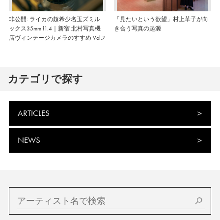
非公開: ライカの超希少名玉ズミル
「見たいという欲望」村上華子が向
ックス35mm f1.4｜新宿 北村写真機
き合う写真の起源
店ヴィンテージカメラのすすめ Vol.7
カテゴリで探す
ARTICLES
NEWS