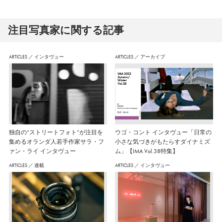
注⽬写真家に関する記事
ARTICLES
／
インタヴュー
ARTICLES
／
アーカイブ
独自の“ストリートフォト”が注目を
ウゴ・コント インタヴュー「日常の
集めるオランダ人若手作家サラ・フ
小さな気づきがもたらすダイナミズ
ァン・ライ インタヴュー
ム」【IMA Vol.38特集】
ARTICLES
／
連載
ARTICLES
／
インタヴュー