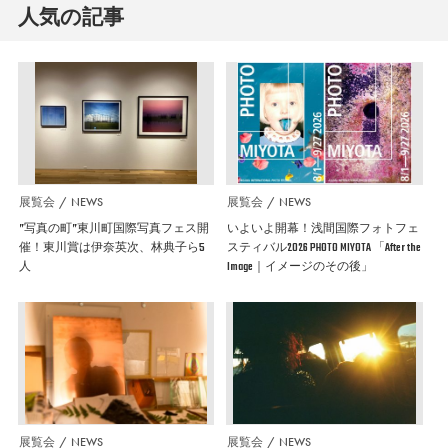
人気の記事
展覧会
NEWS
展覧会
NEWS
”写真の町”東川町国際写真フェス開
いよいよ開幕！浅間国際フォトフェ
催！東川賞は伊奈英次、林典子ら5
スティバル2026 PHOTO MIYOTA 「After the
人
Image｜イメージのその後」
展覧会
NEWS
展覧会
NEWS