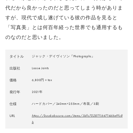
代だから良かったのだと思ってしまう時がありま
すが、現代で成し遂げている彼の作品を見ると
「写真美」とは何百年経った世界でも通用するも
のなのだと思いました。
タイトル
ジャック・デイヴィソン『Photographs』
出版社
Loose Joints
価格
6,800円＋tax
発行年
2021年
仕様
ハードカバー／240mm×255mm／布装／3刷
URL
https://bookobscura.com/items/5dfc70287f164714d6e9fc8
b