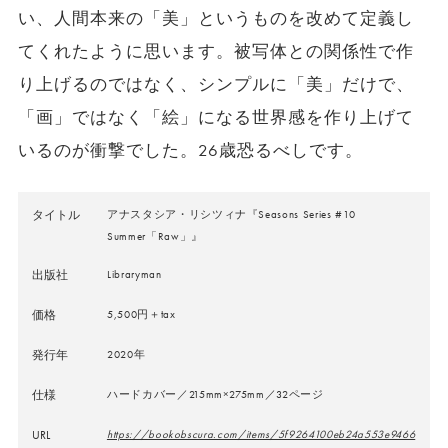
い、人間本来の「美」というものを改めて定義し
てくれたように思います。被写体との関係性で作
り上げるのではなく、シンプルに「美」だけで、
「画」ではなく「絵」になる世界感を作り上げて
いるのが衝撃でした。26歳恐るべしです。
タイトル
アナスタシア・リシツィナ『Seasons Series #10
Summer「Raw」』
出版社
Libraryman
価格
5,500円＋tax
発行年
2020年
仕様
ハードカバー／215mm×275mm／32ページ
URL
https://bookobscura.com/items/5f9264100eb24a553e9466