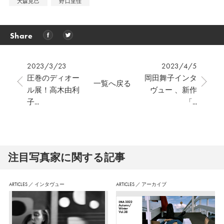
大森克己
野口里佳
Share
2023/3/23
2023/4/5
圧巻のディオー
岡田舞子インタ
一覧へ戻る
ル展！高木由利
ヴュー 、新作
子...
「...
注⽬写真家に関する記事
ARTICLES
／
インタヴュー
ARTICLES
／
アーカイブ