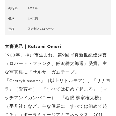
発行年
2022年
価格
2,970円
仕様
四六判／464ページ
大森克己｜Katsumi Omori
1963年、神戸市生まれ。第9回写真新世紀優秀賞
（ロバート・フランク、飯沢耕太郎選）受賞。主
な写真集に『サルサ・ガムテープ』
『Cherryblossoms』（以上リトルモア）、『サナヨ
ラ』（愛育社）、『すべては初めて起こる』（マ
ッチアンドカンパニー）、『心眼 柳家権太楼』
（平凡社）など。主な個展に「すべては初めて起
こる」（ポーラミュージアムアネックス、2011