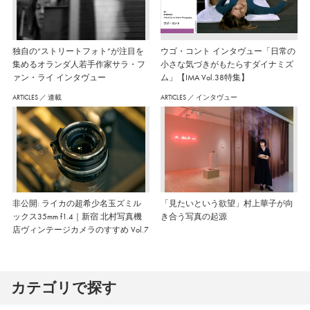
独自の“ストリートフォト”が注目を
ウゴ・コント インタヴュー「日常の
集めるオランダ人若手作家サラ・フ
小さな気づきがもたらすダイナミズ
ァン・ライ インタヴュー
ム」【IMA Vol.38特集】
ARTICLES
／
連載
ARTICLES
／
インタヴュー
非公開: ライカの超希少名玉ズミル
「見たいという欲望」村上華子が向
ックス35mm f1.4｜新宿 北村写真機
き合う写真の起源
店ヴィンテージカメラのすすめ Vol.7
カテゴリで探す