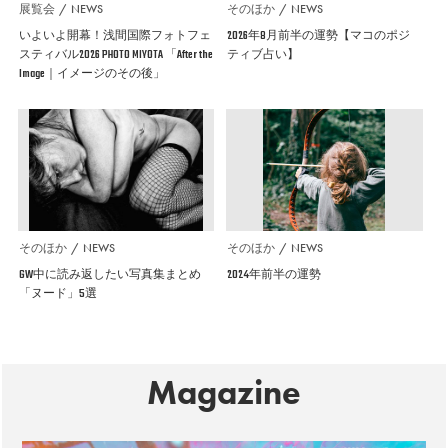
展覧会
NEWS
そのほか
NEWS
いよいよ開幕！浅間国際フォトフェ
2026年8月前半の運勢【マコのポジ
スティバル2026 PHOTO MIYOTA 「After the
ティブ占い】
Image｜イメージのその後」
そのほか
NEWS
そのほか
NEWS
GW中に読み返したい写真集まとめ
2024年前半の運勢
「ヌード」5選
Magazine