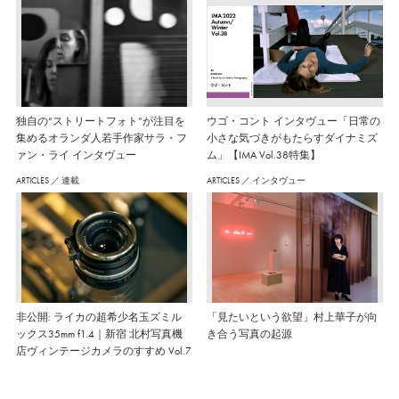
独自の“ストリートフォト”が注目を
ウゴ・コント インタヴュー「日常の
集めるオランダ人若手作家サラ・フ
小さな気づきがもたらすダイナミズ
ァン・ライ インタヴュー
ム」【IMA Vol.38特集】
ARTICLES
／
連載
ARTICLES
／
インタヴュー
非公開: ライカの超希少名玉ズミル
「見たいという欲望」村上華子が向
ックス35mm f1.4｜新宿 北村写真機
き合う写真の起源
店ヴィンテージカメラのすすめ Vol.7