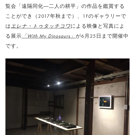
覧会「遠隔同化―二人の耕平」の作品を鑑賞する
ことができ（2017年秋まで）、1Fのギャラリーで
は
エレナ・トゥタッチコワ
による映像と写真によ
る展示
「With My Dinosaurs」
が6月25日まで開催中
です。