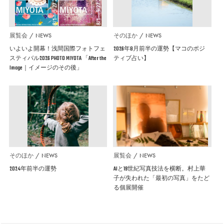
展覧会
NEWS
そのほか
NEWS
いよいよ開幕！浅間国際フォトフェ
2026年8月前半の運勢【マコのポジ
スティバル2026 PHOTO MIYOTA 「After the
ティブ占い】
Image｜イメージのその後」
そのほか
NEWS
展覧会
NEWS
2024年前半の運勢
AIと19世紀写真技法を横断。村上華
子が失われた「最初の写真」をたど
る個展開催