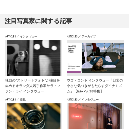
注⽬写真家に関する記事
ARTICLES
／
インタヴュー
ARTICLES
／
アーカイブ
独自の“ストリートフォト”が注目を
ウゴ・コント インタヴュー「日常の
集めるオランダ人若手作家サラ・フ
小さな気づきがもたらすダイナミズ
ァン・ライ インタヴュー
ム」【IMA Vol.38特集】
ARTICLES
／
連載
ARTICLES
／
インタヴュー