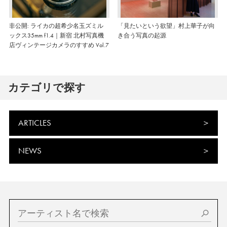
非公開: ライカの超希少名玉ズミル
「見たいという欲望」村上華子が向
ックス35mm f1.4｜新宿 北村写真機
き合う写真の起源
店ヴィンテージカメラのすすめ Vol.7
カテゴリで探す
ARTICLES
NEWS