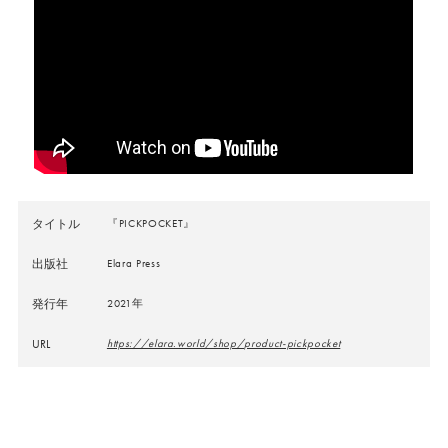
タイトル
『PICKPOCKET』
出版社
Elara Press
発行年
2021年
URL
https://elara.world/shop/product-pickpocket