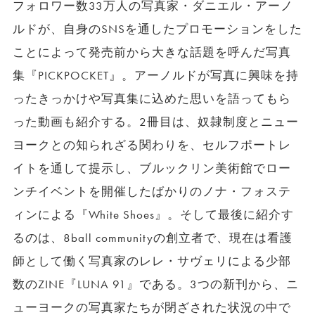
フォロワー数33万人の写真家・ダニエル・アーノ
ルドが、自身のSNSを通したプロモーションをした
ことによって発売前から大きな話題を呼んだ写真
集『PICKPOCKET』。アーノルドが写真に興味を持
ったきっかけや写真集に込めた思いを語ってもら
った動画も紹介する。2冊目は、奴隷制度とニュー
ヨークとの知られざる関わりを、セルフポートレ
イトを通して提示し、ブルックリン美術館でロー
ンチイベントを開催したばかりのノナ・フォステ
ィンによる『White Shoes』。そして最後に紹介す
るのは、8ball communityの創立者で、現在は看護
師として働く写真家のレレ・サヴェリによる少部
数のZINE『LUNA 91』である。3つの新刊から、ニ
ューヨークの写真家たちが閉ざされた状況の中で