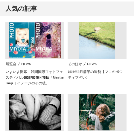
人気の記事
展覧会
NEWS
そのほか
NEWS
いよいよ開幕！浅間国際フォトフェ
2026年8月前半の運勢【マコのポジ
スティバル2026 PHOTO MIYOTA 「After the
ティブ占い】
Image｜イメージのその後」