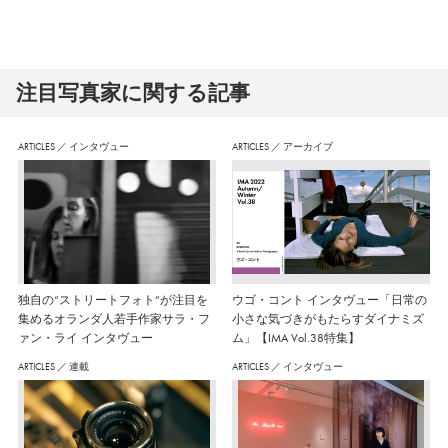
注⽬写真家に関する記事
ARTICLES
／
インタヴュー
ARTICLES
／
アーカイブ
独自の“ストリートフォト”が注目を
ウゴ・コント インタヴュー「日常の
集めるオランダ人若手作家サラ・フ
小さな気づきがもたらすダイナミズ
ァン・ライ インタヴュー
ム」【IMA Vol.38特集】
ARTICLES
／
連載
ARTICLES
／
インタヴュー