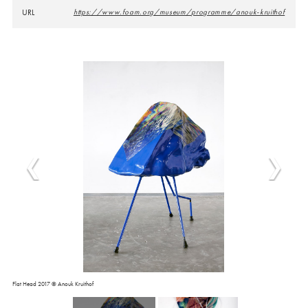
URL
https://www.foam.org/museum/programme/anouk-kruithof
Flat Head 2017 © Anouk Kruithof