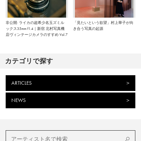
非公開: ライカの超希少名玉ズミル
「見たいという欲望」村上華子が向
ックス35mm f1.4｜新宿 北村写真機
き合う写真の起源
店ヴィンテージカメラのすすめ Vol.7
カテゴリで探す
ARTICLES
NEWS