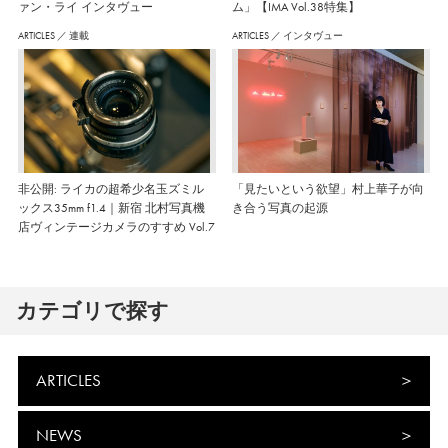
ァン・ライ インタヴュー
ム」【IMA Vol.38特集】
ARTICLES
／
連載
ARTICLES
／
インタヴュー
非公開: ライカの超希少名玉ズミル
「見たいという欲望」村上華子が向
ックス35mm f1.4｜新宿 北村写真機
き合う写真の起源
店ヴィンテージカメラのすすめ Vol.7
カテゴリで探す
ARTICLES
NEWS