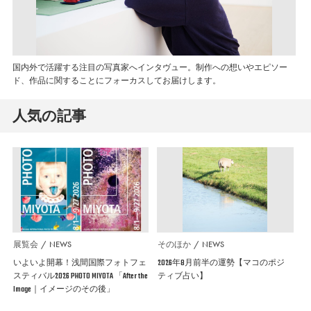
国内外で活躍する注目の写真家へインタヴュー。制作への想いやエピソー
ド、作品に関することにフォーカスしてお届けします。
人気の記事
展覧会
NEWS
そのほか
NEWS
いよいよ開幕！浅間国際フォトフェ
2026年8月前半の運勢【マコのポジ
スティバル2026 PHOTO MIYOTA 「After the
ティブ占い】
Image｜イメージのその後」