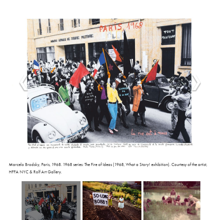
Marcelo Brodsky, Paris, 1968. 1968 series: The Fire of Ideas (1968, What a Story! exhibition). Courtesy of the artist,
HFFA NYC & Rolf Art Gallery.