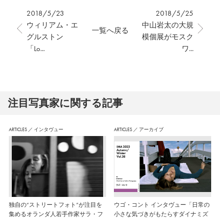
2018/5/23
2018/5/25
ウィリアム・エ
中山岩太の大規
一覧へ戻る
グルストン
模個展がモスク
「Lo...
ワ...
注⽬写真家に関する記事
ARTICLES
／
インタヴュー
ARTICLES
／
アーカイブ
独自の“ストリートフォト”が注目を
ウゴ・コント インタヴュー「日常の
集めるオランダ人若手作家サラ・フ
小さな気づきがもたらすダイナミズ