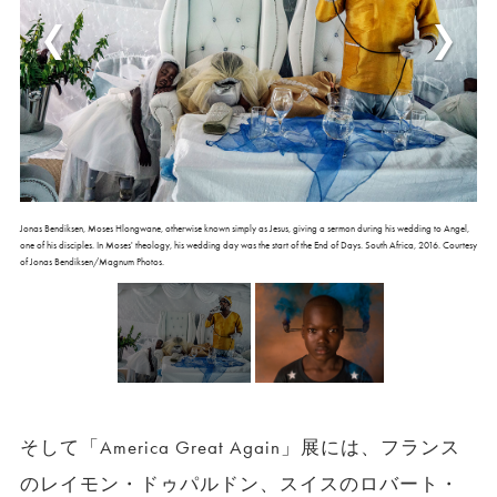
Jonas Bendiksen, Moses Hlongwane, otherwise known simply as Jesus, giving a sermon during his wedding to Angel,
one of his disciples. In Moses' theology, his wedding day was the start of the End of Days. South Africa, 2016. Courtesy
of Jonas Bendiksen/Magnum Photos.
そして「America Great Again」展には、フランス
のレイモン・ドゥパルドン、スイスのロバート・