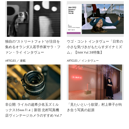
独自の“ストリートフォト”が注目を
ウゴ・コント インタヴュー「日常の
集めるオランダ人若手作家サラ・フ
小さな気づきがもたらすダイナミズ
ァン・ライ インタヴュー
ム」【IMA Vol.38特集】
ARTICLES
／
連載
ARTICLES
／
インタヴュー
非公開: ライカの超希少名玉ズミル
「見たいという欲望」村上華子が向
ックス35mm f1.4｜新宿 北村写真機
き合う写真の起源
店ヴィンテージカメラのすすめ Vol.7