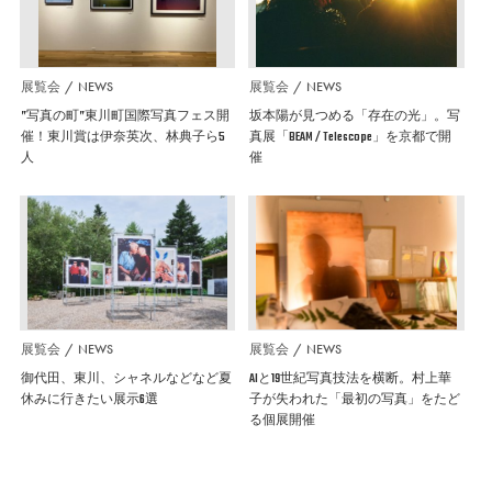
展覧会
NEWS
展覧会
NEWS
”写真の町”東川町国際写真フェス開
坂本陽が見つめる「存在の光」。写
催！東川賞は伊奈英次、林典子ら5
真展「BEAM / Telescope」を京都で開
人
催
展覧会
NEWS
展覧会
NEWS
御代田、東川、シャネルなどなど夏
AIと19世紀写真技法を横断。村上華
休みに行きたい展示6選
子が失われた「最初の写真」をたど
る個展開催