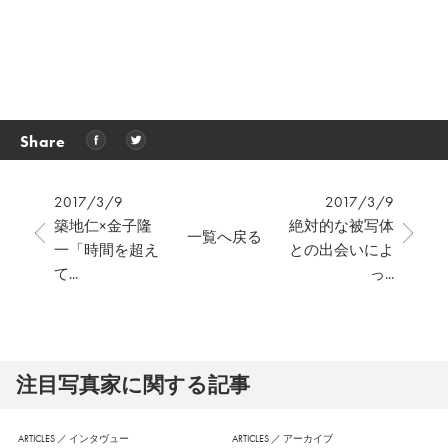
Share
2017/3/9
2017/3/9
築地仁×金子隆
絶対的な被写体
一覧へ戻る
一「時間を超え
との出会いによ
て...
っ...
注⽬写真家に関する記事
ARTICLES
／
インタヴュー
ARTICLES
／
アーカイブ