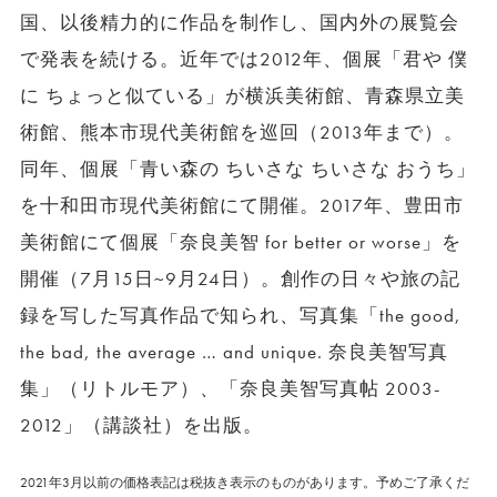
国、以後精力的に作品を制作し、国内外の展覧会
で発表を続ける。近年では2012年、個展「君や 僕
に ちょっと似ている」が横浜美術館、青森県立美
術館、熊本市現代美術館を巡回（2013年まで）。
同年、個展「青い森の ちいさな ちいさな おうち」
を十和田市現代美術館にて開催。2017年、豊田市
美術館にて個展「奈良美智 for better or worse」を
開催（7月15日~9月24日）。創作の日々や旅の記
録を写した写真作品で知られ、写真集「the good,
the bad, the average … and unique. 奈良美智写真
集」（リトルモア）、「奈良美智写真帖 2003-
2012」（講談社）を出版。
2021年3月以前の価格表記は税抜き表示のものがあります。予めご了承くだ