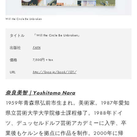
Will the Circle Be Unbroken
タイトル
『Will the Circle Be Unbroken』
出版社
FAPA
価格
7,500円＋tax
URL
http://fapa.jp/book/1121/
奈良美智｜Yoshitomo Nara
1959年青森県弘前市生まれ。美術家。1987年愛知
県立芸術大学大学院修士課程修了。1988年ドイ
ツ、デュッセルドルフ芸術アカデミーに入学、卒
業後もケルンを拠点に作品を制作。2000年に帰