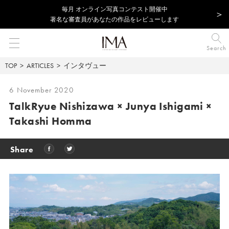
毎⽉ オンライン写真コンテスト開催中
著名な審査員があなたの作品をレビューします
Search
TOP
ARTICLES
インタヴュー
6 November 2020
Talk
Ryue Nishizawa × Junya Ishigami
×
Takashi Homma
Share