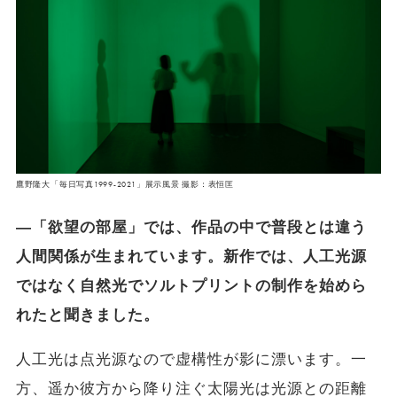
鷹野隆大「毎日写真1999-2021」展示風景 撮影：表恒匡
―「欲望の部屋」では、作品の中で普段とは違う
人間関係が生まれています。新作では、人工光源
ではなく自然光でソルトプリントの制作を始めら
れたと聞きました。
人工光は点光源なので虚構性が影に漂います。一
方、遥か彼方から降り注ぐ太陽光は光源との距離