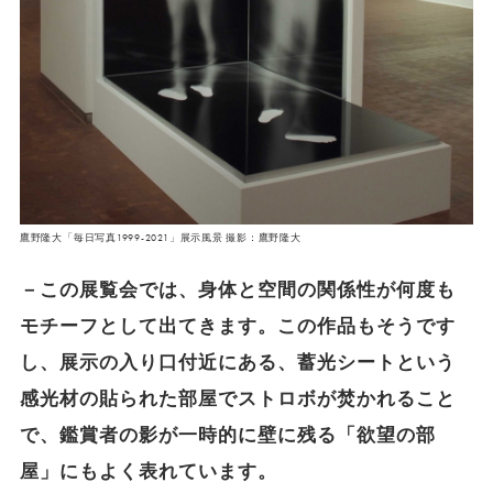
鷹野隆大「毎日写真1999-2021」展示風景 撮影：鷹野隆大
－この展覧会では、身体と空間の関係性が何度も
モチーフとして出てきます。この作品もそうです
し、展示の入り口付近にある、蓄光シートという
感光材の貼られた部屋でストロボが焚かれること
で、鑑賞者の影が一時的に壁に残る「欲望の部
屋」にもよく表れています。