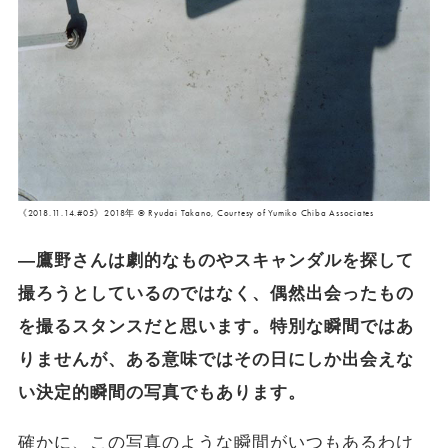
《2018.11.14.#05》2018年 ©︎ Ryudai Takano, Courtesy of Yumiko Chiba Associates
―鷹野さんは劇的なものやスキャンダルを探して
撮ろうとしているのではなく、偶然出会ったもの
を撮るスタンスだと思います。特別な瞬間ではあ
りませんが、ある意味ではその日にしか出会えな
い決定的瞬間の写真でもあります。
確かに、この写真のような瞬間がいつもあるわけ