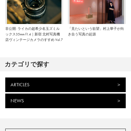
非公開: ライカの超希少名玉ズミル
「見たいという欲望」村上華子が向
ックス35mm f1.4｜新宿 北村写真機
き合う写真の起源
店ヴィンテージカメラのすすめ Vol.7
カテゴリで探す
ARTICLES
NEWS