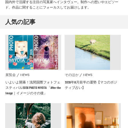
国内外で活躍する注目の写真家へインタヴュー。制作への想いやエピソー
ド、作品に関することにフォーカスしてお届けします。
人気の記事
展覧会
NEWS
そのほか
NEWS
いよいよ開幕！浅間国際フォトフェ
2026年8月前半の運勢【マコのポジ
スティバル2026 PHOTO MIYOTA 「After the
ティブ占い】
Image｜イメージのその後」