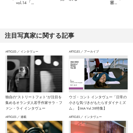
vol.14「...
審...
注⽬写真家に関する記事
ARTICLES
／
インタヴュー
ARTICLES
／
アーカイブ
独自の“ストリートフォト”が注目を
ウゴ・コント インタヴュー「日常の
集めるオランダ人若手作家サラ・フ
小さな気づきがもたらすダイナミズ
ァン・ライ インタヴュー
ム」【IMA Vol.38特集】
ARTICLES
／
連載
ARTICLES
／
インタヴュー