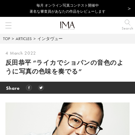
毎⽉ オンライン写真コンテスト開催中
著名な審査員があなたの作品をレビューします
Search
TOP
ARTICLES
インタヴュー
4 March 2022
反田恭平 “ライカでショパンの音色のよ
うに写真の色味を奏でる”
Share