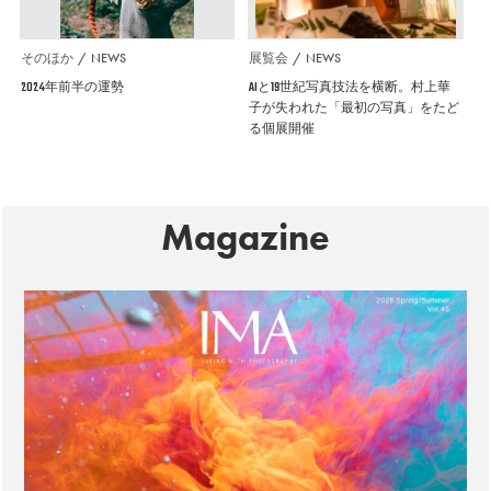
そのほか
NEWS
展覧会
NEWS
2024年前半の運勢
AIと19世紀写真技法を横断。村上華
子が失われた「最初の写真」をたど
る個展開催
Magazine