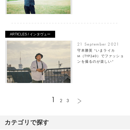
ARTICLES / インタヴュー
21 September 2021
守本勝英 “いまライカ
M（TYP240）でファッショ
ンを撮るのが楽しい”
1
2
3
カテゴリで探す