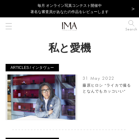
毎⽉ オンライン写真コンテスト開催中
著名な審査員があなたの作品をレビューします
Search
私と愛機
ARTICLES / インタヴュー
31 May 2022
藤原ヒロシ “ライカで撮る
となんでもカッコいい”