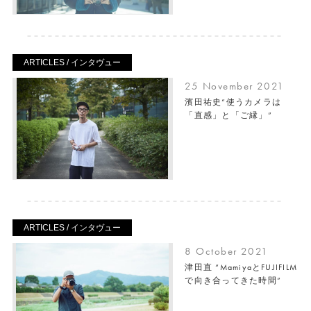
ARTICLES / インタヴュー
25 November 2021
濱田祐史“使うカメラは
「直感」と「ご縁」”
ARTICLES / インタヴュー
8 October 2021
津田直 “MamiyaとFUJIFILM
で向き合ってきた時間”