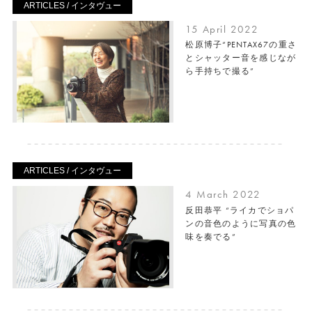
ARTICLES / インタヴュー
15 April 2022
松原博子“PENTAX67の重さ
とシャッター音を感じなが
ら手持ちで撮る”
ARTICLES / インタヴュー
4 March 2022
反田恭平 “ライカでショパ
ンの音色のように写真の色
味を奏でる”