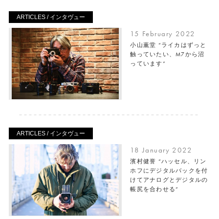
ARTICLES / インタヴュー
15 February 2022
小山薫堂 “ライカはずっと
触っていたい、M7から沼
っています”
ARTICLES / インタヴュー
18 January 2022
濱村健誉 “ハッセル、リン
ホフにデジタルバックを付
けてアナログとデジタルの
帳尻を合わせる”