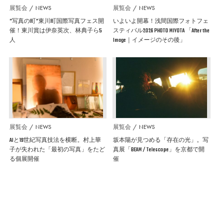
展覧会
NEWS
展覧会
NEWS
”写真の町”東川町国際写真フェス開
いよいよ開幕！浅間国際フォトフェ
催！東川賞は伊奈英次、林典子ら5
スティバル2026 PHOTO MIYOTA 「After the
人
Image｜イメージのその後」
展覧会
NEWS
展覧会
NEWS
AIと19世紀写真技法を横断。村上華
坂本陽が見つめる「存在の光」。写
子が失われた「最初の写真」をたど
真展「BEAM / Telescope」を京都で開
る個展開催
催