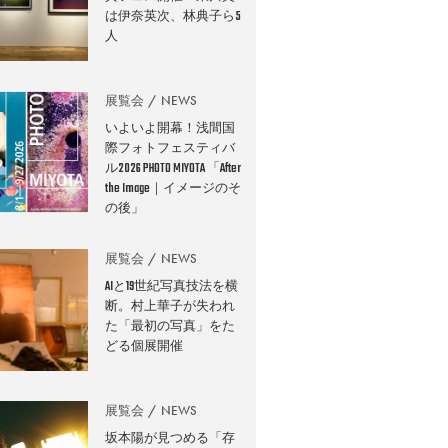
は伊奈英次、林典子ら5
人
展覧会
NEWS
いよいよ開幕！浅間国
際フォトフェスティバ
ル2026 PHOTO MIYOTA 「After
the Image｜イメージのそ
の後」
展覧会
NEWS
AIと19世紀写真技法を横
断。村上華子が失われ
た「最初の写真」をた
どる個展開催
展覧会
NEWS
坂本陽が見つめる「存