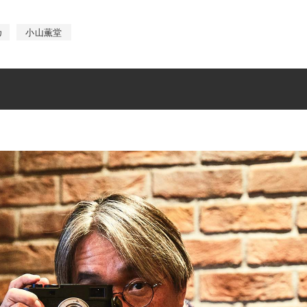
カ
小山薫堂