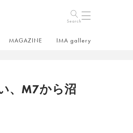
Search
MAGAZINE
IMA gallery
い、M7から沼