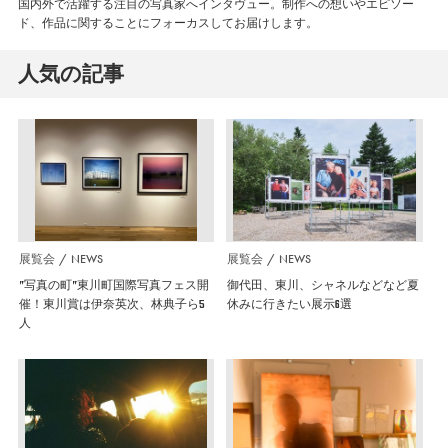
国内外で活躍する注目の写真家へインタヴュー。制作への想いやエピソー
ド、作品に関することにフォーカスしてお届けします。
人気の記事
展覧会
NEWS
展覧会
NEWS
”写真の町”東川町国際写真フェス開
御代田、東川、シャネルなどなど夏
催！東川賞は伊奈英次、林典子ら5
休みに行きたい展示6選
人