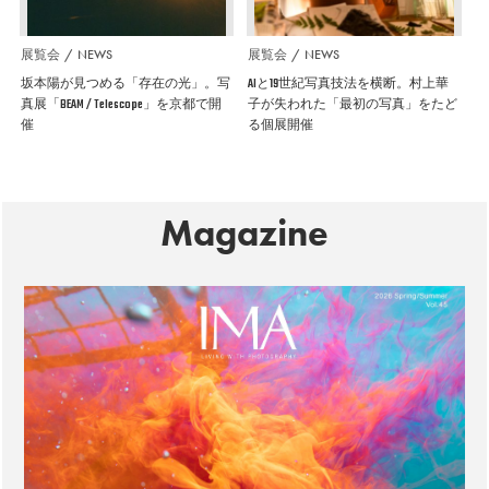
展覧会
NEWS
展覧会
NEWS
坂本陽が見つめる「存在の光」。写
AIと19世紀写真技法を横断。村上華
真展「BEAM / Telescope」を京都で開
子が失われた「最初の写真」をたど
催
る個展開催
Magazine