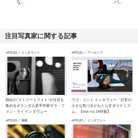
な...
バ...
注⽬写真家に関する記事
ARTICLES
／
インタヴュー
ARTICLES
／
アーカイブ
独自の“ストリートフォト”が注目を
ウゴ・コント インタヴュー「日常の
集めるオランダ人若手作家サラ・フ
小さな気づきがもたらすダイナミズ
ァン・ライ インタヴュー
ム」【IMA Vol.38特集】
ARTICLES
／
連載
ARTICLES
／
インタヴュー