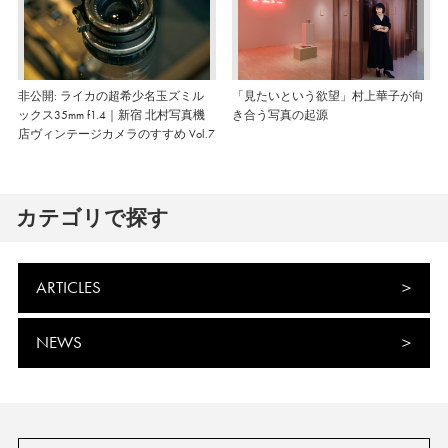
非公開: ライカの超希少名玉ズミル
「見たいという欲望」村上華子が向
ックス35mm f1.4｜新宿 北村写真機
き合う写真の起源
店ヴィンテージカメラのすすめ Vol.7
カテゴリで探す
ARTICLES
NEWS